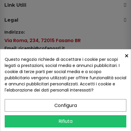
Link Utili
Legal
Indirizzo:
Via Roma, 234, 72015 Fasano BR
Email: ricambi@cofanosrl.it
×
Telefono:
Questo negozio richiede di accettare i cookie per scopi
Tel.: +39 080 44 13 478
legati a prestazioni, social media e annunci pubblicitari. I
cookie di terze parti per social media e a scopo
WhatsApp: +39 334 98 51 100
pubblicitario vengono utilizzati per offrire funzionalità social
e annunci pubblicitari personalizzati. Accetti i cookie e
Metodi di pagamento
l'elaborazione dei dati personali interessati?
Configura
Seguici sui social
Rifiuta