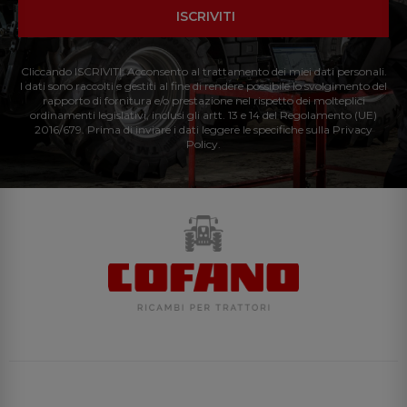
ISCRIVITI
Cliccando ISCRIVITI: Acconsento al trattamento dei miei dati personali.
I dati sono raccolti e gestiti al fine di rendere possibile lo svolgimento del
rapporto di fornitura e/o prestazione nel rispetto dei molteplici
ordinamenti legislativi, inclusi gli artt. 13 e 14 del Regolamento (UE)
2016/679. Prima di inviare i dati leggere le specifiche sulla Privacy
Policy.