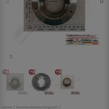
Clicca per allargare
Home
Ricambi Massey Ferguson