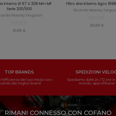
Aria Interno Ø 67 X 208 Mm MF
Filtro Aria Interno Agco 16
SCOPRIRE
AGGIUNGI AL CARREL
Serie 200/500
Ricambi Massey Fergu
cambi Massey Ferguson
20,00 €
31,00 €
TOP BRANDS
SPEDIZIONI VELOC
 l'efficienza dei tuoi mezzi con i
Spediamo dalle 24 / 72 ore in t
icambi dei migliori brand
mondo, approfittane!
RIMANI CONNESSO CON COFANO