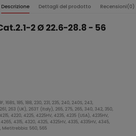
Descrizione
Dettagli del prodotto
Recensioni(0)
Cat.2.1-2 Ø 22.6-28.8 - 56
:
168F, 168S, 185, 188, 230, 231, 235, 240, 240S, 243,
261, 263 (UK), 263T (Italy), 265, 275, 265, 340, 342, 350,
, 4215, 4220, 4225, 4225HV, 4235, 4235 (USA), 4235HV,
4265, 4315, 4320, 4325, 4325HV, 4335, 4335HV, 4345,
 Mietitrebbia: 560, 565