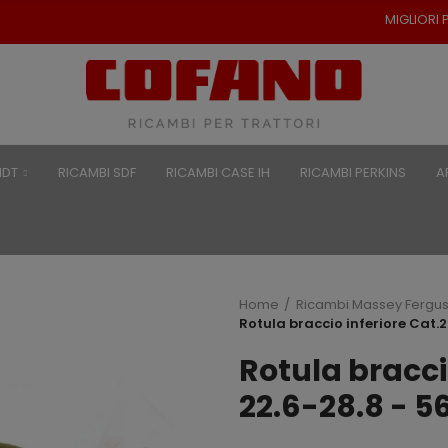
MIGLIORI PREZZI PER RICAMBI 
NDT
RICAMBI SDF
RICAMBI CASE IH
RICAMBI PERKINS
A
Home
Ricambi Massey Fergu
Rotula braccio inferiore Cat.2
Rotula braccio
22.6-28.8 - 5