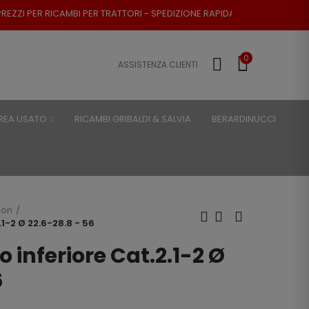
PER TRATTORI - SPEDIZIONE RAPIDA - RESO POSSIBILE
0
ASSISTENZA CLIENTI
REA USATO
RICAMBI GRIBALDI & SALVIA
BERARDINUCCI
son
.1-2 Ø 22.6-28.8 - 56
 inferiore Cat.2.1-2 Ø
6