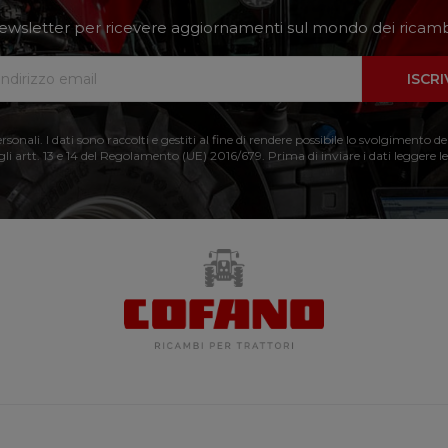
a newsletter per ricevere aggiornamenti sul mondo dei ricambi
ISCRI
nali. I dati sono raccolti e gestiti al fine di rendere possibile lo svolgimento de
 gli artt. 13 e 14 del Regolamento (UE) 2016/679. Prima di inviare i dati leggere le