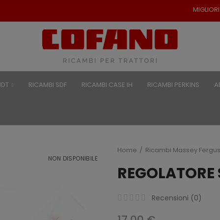
MIGLIORI PREZZI PER RICAM
NDT
RICAMBI SDF
RICAMBI CASE IH
RICAMBI PERKINS
A
Home
Ricambi Massey Fergu
NON DISPONIBILE
REGOLATORE 
Recensioni (
0
)
17,00 €