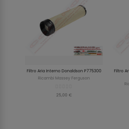
rguson
Filtro Aria Interno Donaldson P775300
Filtro 
O
AGGIUNGI AL CARRELLO
on
Ricambi Massey Ferguson
Ri
25,00 €