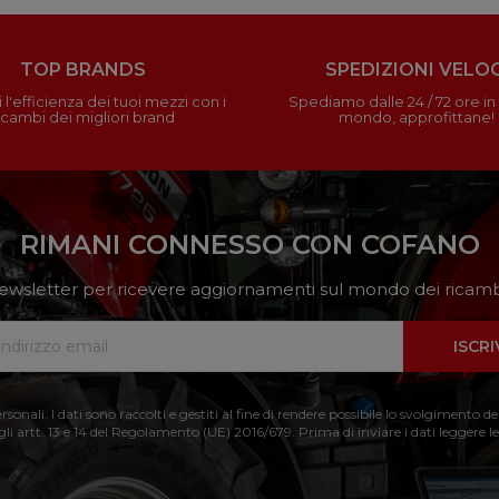
TOP BRANDS
SPEDIZIONI VELOC
 l'efficienza dei tuoi mezzi con i
Spediamo dalle 24 / 72 ore in t
icambi dei migliori brand
mondo, approfittane!
RIMANI CONNESSO CON COFANO
a newsletter per ricevere aggiornamenti sul mondo dei ricambi
ISCRI
nali. I dati sono raccolti e gestiti al fine di rendere possibile lo svolgimento de
 gli artt. 13 e 14 del Regolamento (UE) 2016/679. Prima di inviare i dati leggere le