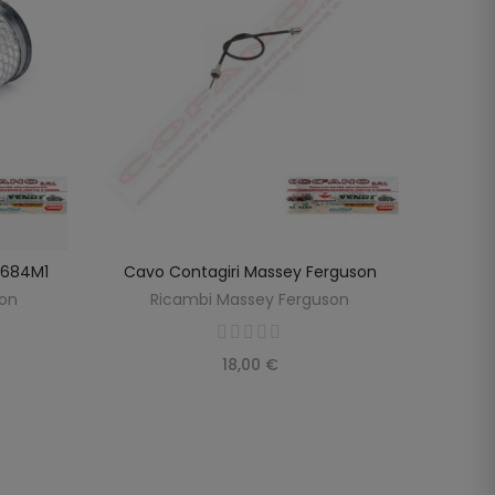
98684M1
Cavo Contagiri Massey Ferguson
Cavo
SCOPRIRE
LO
son
Ricambi Massey Ferguson
R
18,00 €