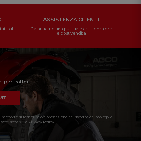
I
ASSISTENZA CLIENTI
utto il
Garantiamo una puntuale assistenza pre
e post vendita
 per trattori!
VITI
l rapporto di fornitura e/o prestazione nel rispetto dei molteplici
 specifiche sulla Privacy Policy.