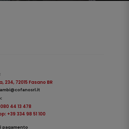
:
, 234, 72015 Fasano BR
icambi@cofanosrl.it
:
9 080 44 13 478
: +39 334 98 51 100
di pagamento