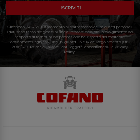
ISCRIVITI
Cliccando ISCRIVITI: Acconsento al trattamento dei miei dati personali.
I dati sono raccolti e gestiti al fine di rendere possibile lo svolgimento del
rapporto di fornitura e/o prestazione nel rispetto dei molteplici
ordinamenti legislativi, inclusi gli artt. 13 e 14 del Regolamento (UE)
2016/679. Prima di inviare i dati leggere le specifiche sulla Privacy
Policy.