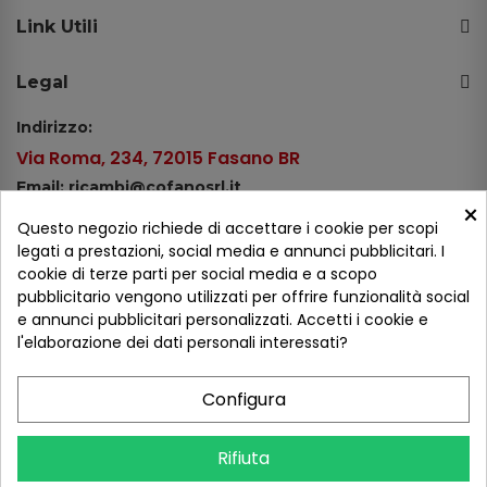
Link Utili
Legal
Indirizzo:
Via Roma, 234, 72015 Fasano BR
Email: ricambi@cofanosrl.it
×
Telefono:
Questo negozio richiede di accettare i cookie per scopi
Tel.: +39 080 44 13 478
legati a prestazioni, social media e annunci pubblicitari. I
cookie di terze parti per social media e a scopo
WhatsApp: +39 334 98 51 100
pubblicitario vengono utilizzati per offrire funzionalità social
e annunci pubblicitari personalizzati. Accetti i cookie e
Metodi di pagamento
l'elaborazione dei dati personali interessati?
Configura
Seguici sui social
Rifiuta