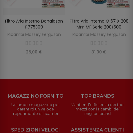
Filtro Aria Interno Donaldson
Filtro Aria Interno Ø 67 X 208
SCOPRIRE
AGGIUNGI AL CARRELLO
P775300
Mm MF Serie 200/500
Ricambi Massey Ferguson
Ricambi Massey Ferguson
25,00 €
31,00 €
MAGAZZINO FORNITO
TOP BRANDS
Un ampio magazzino per
Mantieni l'efficienza dei tuoi
garantirti un veloce
mezzi con i ricambi dei
reperimento di ricambi
migliori brand
SPEDIZIONI VELOCI
ASSISTENZA CLIENTI