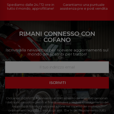
Spediamo dalle 24 / 72 ore in
Garantiamo una puntuale
tutto il mondo, approfittane!
assistenza pre e post vendita
RIMANI CONNESSO CON
COFANO
Iscriviti alla newsletter per ricevere aggiornamenti sul
mondo dei ricambi per trattori!
ISCRIVITI
Cliccando ISCRIVITI: Acconsento al trattamento dei miei dati personali.
I dati sono raccolti e gestiti al fine di rendere possibile lo svolgimento del
rapporto di fornitura e/o prestazione nel rispetto dei molteplici
ordinamenti legislativi, inclusi gli artt. 13 e 14 del Regolamento (UE)