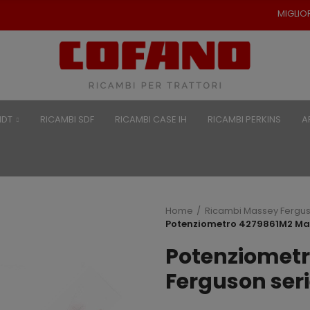
MIGLIORI PREZZI PER RICAM
NDT
RICAMBI SDF
RICAMBI CASE IH
RICAMBI PERKINS
A
Home
Ricambi Massey Fergu
Potenziometro 4279861M2 Mas
Potenziomet
Ferguson ser