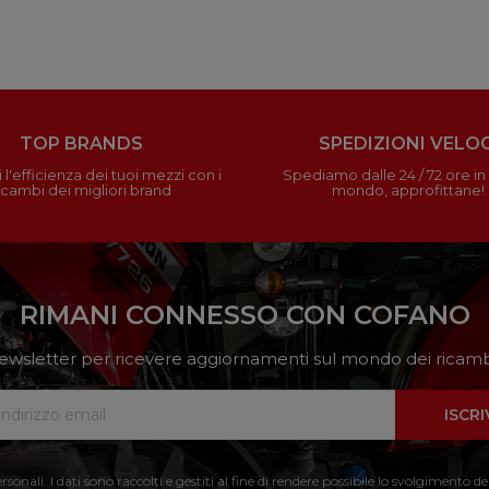
TOP BRANDS
SPEDIZIONI VELOC
 l'efficienza dei tuoi mezzi con i
Spediamo dalle 24 / 72 ore in t
icambi dei migliori brand
mondo, approfittane!
RIMANI CONNESSO CON COFANO
a newsletter per ricevere aggiornamenti sul mondo dei ricambi
ISCRI
nali. I dati sono raccolti e gestiti al fine di rendere possibile lo svolgimento de