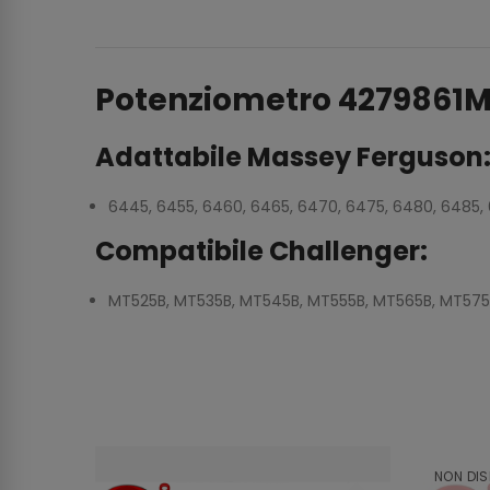
Potenziometro 4279861M
Adattabile Massey Ferguson
6445, 6455, 6460, 6465, 6470, 6475, 6480, 6485, 
Compatibile Challenger:
MT525B, MT535B, MT545B, MT555B, MT565B, MT575
NON DIS