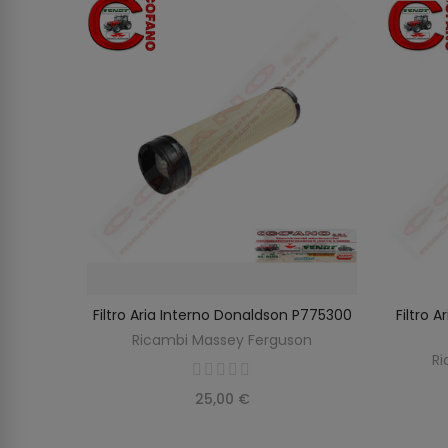
rguson
Filtro Aria Interno Donaldson P775300
Filtro 
O
AGGIUNGI AL CARRELLO
on
Ricambi Massey Ferguson
Ri
25,00 €