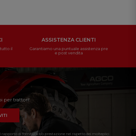
I
ASSISTENZA CLIENTI
utto il
Garantiamo una puntuale assistenza pre
e post vendita
 per trattori!
VITI
l rapporto di fornitura e/o prestazione nel rispetto dei molteplici