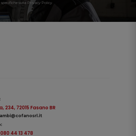
 specifiche sulla Privacy Policy.
:
, 234, 72015 Fasano BR
icambi@cofanosrl.it
:
9 080 44 13 478