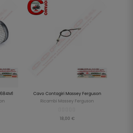
98684M1
Cavo Contagiri Massey Ferguson
Cavo
SCOPRIRE
LO
son
Ricambi Massey Ferguson
R
18,00 €