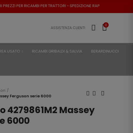
BI PER TRATTORI - SPEDIZIONE RAPIDA - RESO POSSIBILE
0
ASSISTENZA CLIENTI
REA USATO
RICAMBI GRIBALDI & SALVIA
BERARDINUCCI
son
sey Ferguson serie 6000
ro 4279861M2 Massey
ie 6000