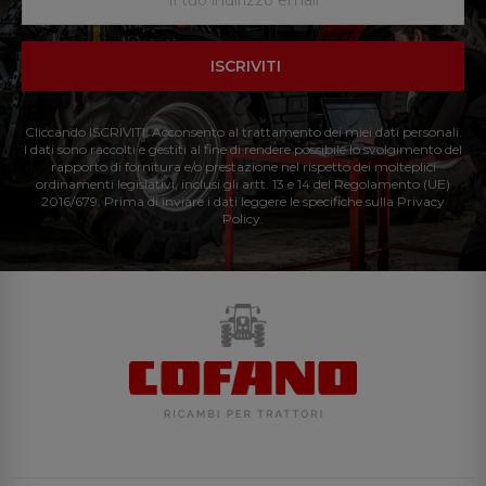
ISCRIVITI
Cliccando ISCRIVITI: Acconsento al trattamento dei miei dati personali.
I dati sono raccolti e gestiti al fine di rendere possibile lo svolgimento del
rapporto di fornitura e/o prestazione nel rispetto dei molteplici
ordinamenti legislativi, inclusi gli artt. 13 e 14 del Regolamento (UE)
2016/679. Prima di inviare i dati leggere le specifiche sulla Privacy
Policy.