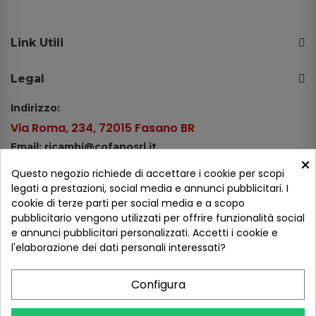
Link Utili
Legal
Indirizzo:
Via Roma, 234, 72015 Fasano BR
Email: ricambi@cofanosrl.it
×
Telefono:
Questo negozio richiede di accettare i cookie per scopi
Tel.: +39 080 44 13 478
legati a prestazioni, social media e annunci pubblicitari. I
cookie di terze parti per social media e a scopo
WhatsApp: +39 334 98 51 100
pubblicitario vengono utilizzati per offrire funzionalità social
e annunci pubblicitari personalizzati. Accetti i cookie e
Metodi di pagamento
l'elaborazione dei dati personali interessati?
Configura
Seguici sui social