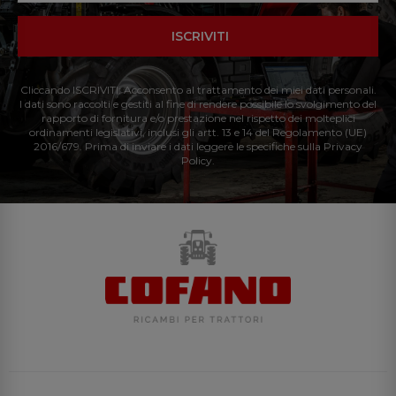
ISCRIVITI
Cliccando ISCRIVITI: Acconsento al trattamento dei miei dati personali.
I dati sono raccolti e gestiti al fine di rendere possibile lo svolgimento del
rapporto di fornitura e/o prestazione nel rispetto dei molteplici
ordinamenti legislativi, inclusi gli artt. 13 e 14 del Regolamento (UE)
2016/679. Prima di inviare i dati leggere le specifiche sulla Privacy
Policy.