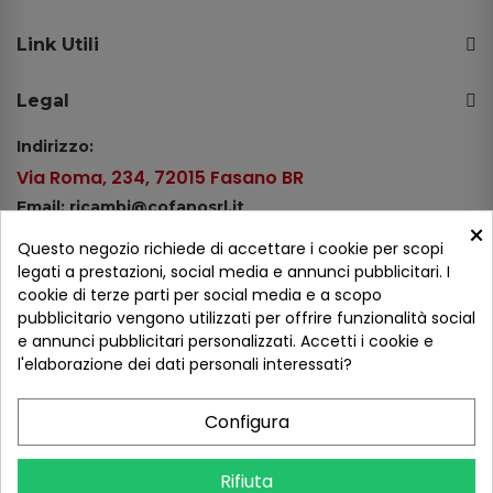
Link Utili
Legal
Indirizzo:
Via Roma, 234, 72015 Fasano BR
Email: ricambi@cofanosrl.it
×
Telefono:
Questo negozio richiede di accettare i cookie per scopi
Tel.: +39 080 44 13 478
legati a prestazioni, social media e annunci pubblicitari. I
cookie di terze parti per social media e a scopo
WhatsApp: +39 334 98 51 100
pubblicitario vengono utilizzati per offrire funzionalità social
e annunci pubblicitari personalizzati. Accetti i cookie e
Metodi di pagamento
l'elaborazione dei dati personali interessati?
Configura
Seguici sui social
Rifiuta