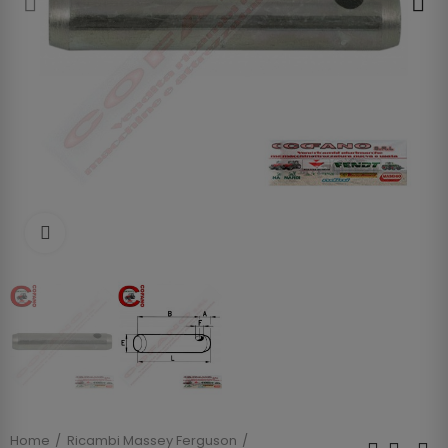
Clicca per allargare
Home
Ricambi Massey Ferguson