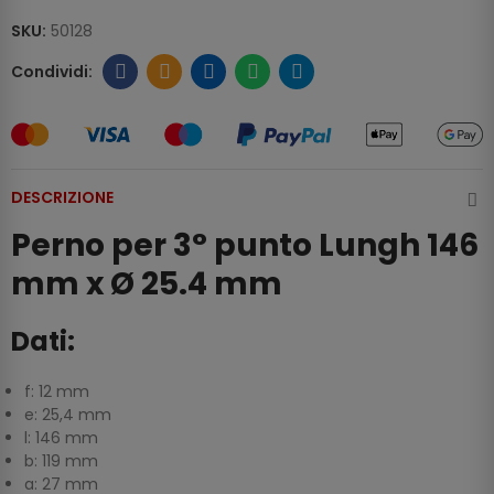
SKU:
50128
DESCRIZIONE
Perno per 3° punto Lungh 146
mm x Ø 25.4 mm
Dati:
f:
12
mm
e:
25,4
mm
l:
146
mm
b:
119
mm
a:
27
mm