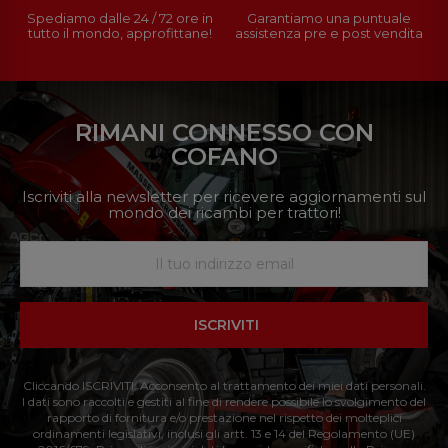
Spediamo dalle 24 / 72 ore in
Garantiamo una puntuale
tutto il mondo, approfittane!
assistenza pre e post vendita
RIMANI CONNESSO CON
COFANO
Iscriviti alla newsletter per ricevere aggiornamenti sul
mondo dei ricambi per trattori!
ISCRIVITI
Cliccando ISCRIVITI: Acconsento al trattamento dei miei dati personali.
I dati sono raccolti e gestiti al fine di rendere possibile lo svolgimento del
rapporto di fornitura e/o prestazione nel rispetto dei molteplici
ordinamenti legislativi, inclusi gli artt. 13 e 14 del Regolamento (UE)