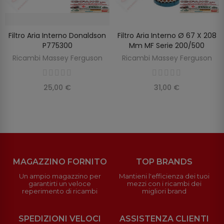
Filtro Aria Interno Donaldson
Filtro Aria Interno Ø 67 X 208
SCOPRIRE
AGGIUNGI AL CARRELLO
P775300
Mm MF Serie 200/500
Ricambi Massey Ferguson
Ricambi Massey Ferguson
25,00 €
31,00 €
MAGAZZINO FORNITO
TOP BRANDS
Un ampio magazzino per
Mantieni l'efficienza dei tuoi
garantirti un veloce
mezzi con i ricambi dei
reperimento di ricambi
migliori brand
SPEDIZIONI VELOCI
ASSISTENZA CLIENTI