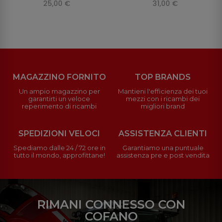
25,00 €
31,00 €
MAGAZZINO FORNITO
TOP BRANDS
Un ampio magazzino per
Mantieni l'efficienza dei tuoi
garantirti un veloce
mezzi con i ricambi dei
reperimento di ricambi
migliori brand
SPEDIZIONI VELOCI
ASSISTENZA CLIENTI
Spediamo dalle 24 / 72 ore in
Garantiamo una puntuale
tutto il mondo, approfittane!
assistenza pre e post vendita
RIMANI CONNESSO CON
COFANO