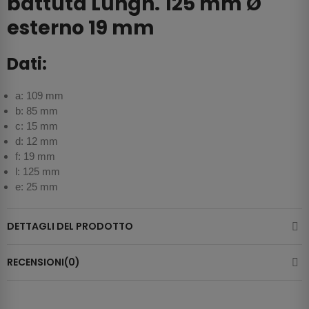
battuta Lungh. 125 mm Ø
esterno 19 mm
Dati:
a: 109 mm
b: 85 mm
c: 15 mm
d: 12 mm
f: 19 mm
l: 125 mm
e: 25 mm
DETTAGLI DEL PRODOTTO
RECENSIONI(0)