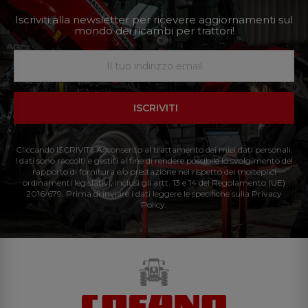
Iscriviti alla newsletter per ricevere aggiornamenti sul
mondo dei ricambi per trattori!
ISCRIVITI
Cliccando ISCRIVITI: Acconsento al trattamento dei miei dati personali.
I dati sono raccolti e gestiti al fine di rendere possibile lo svolgimento del
rapporto di fornitura e/o prestazione nel rispetto dei molteplici
ordinamenti legislativi, inclusi gli artt. 13 e 14 del Regolamento (UE)
2016/679. Prima di inviare i dati leggere le specifiche sulla Privacy
Policy.