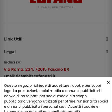
Link Utili
Legal
Indirizzo:
Via Roma, 234, 72015 Fasano BR
Email: ricambi@cofanosrl.it
×
Telefono:
Questo negozio richiede di accettare i cookie per scopi
Tel.: +39 080 44 13 478
legati a prestazioni, social media e annunci pubblicitari. I
cookie di terze parti per social media e a scopo
WhatsApp: +39 334 98 51 100
pubblicitario vengono utilizzati per offrire funzionalità social
e annunci pubblicitari personalizzati. Accetti i cookie e
Metodi di pagamento
l'elaborazione dei dati personali interessati?