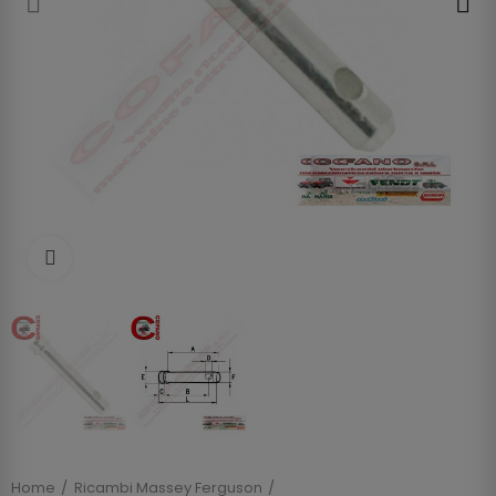
Clicca per allargare
Home
Ricambi Massey Ferguson