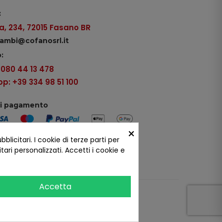
:
, 234, 72015 Fasano BR
icambi@cofanosrl.it
:
9 080 44 13 478
: +39 334 98 51 100
di pagamento
×
icitari. I cookie di terze parti per
ui social
ari personalizzati. Accetti i cookie e
Accetta