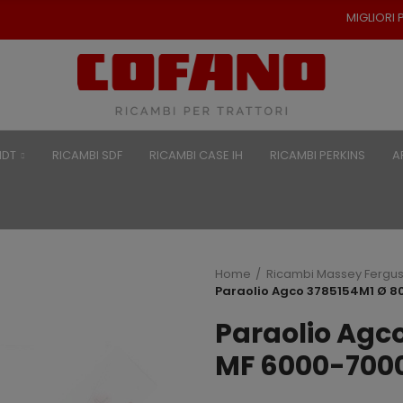
MIGLIORI PREZZI PER RICAMBI 
NDT
RICAMBI SDF
RICAMBI CASE IH
RICAMBI PERKINS
A
Home
Ricambi Massey Fergu
Paraolio Agco 3785154M1 Ø 
Paraolio Agc
MF 6000-700