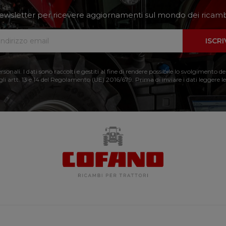
a newsletter per ricevere aggiornamenti sul mondo dei ricambi
ISCRI
nali. I dati sono raccolti e gestiti al fine di rendere possibile lo svolgimento de
 gli artt. 13 e 14 del Regolamento (UE) 2016/679. Prima di inviare i dati leggere le