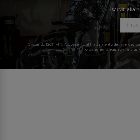
Iscriviti all
Cliccando ISCRIVITI: Acconsento al trattamento dei miei dati perso
ordinamenti legislativi, inclusi