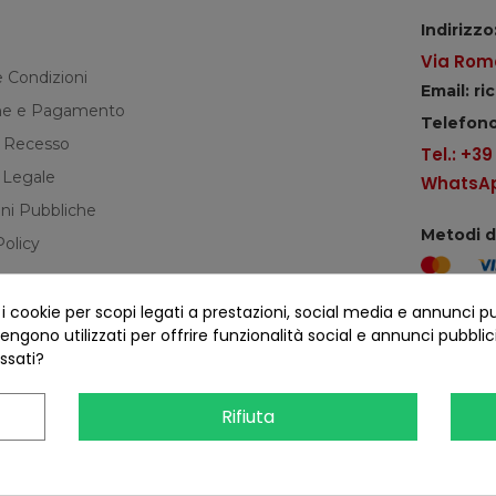
Indirizzo
Via Roma
e Condizioni
Email: r
e e Pagamento
Telefono
di Recesso
Tel.: +3
 Legale
WhatsApp
ni Pubbliche
Metodi 
Policy
cookie per scopi legati a prestazioni, social media e annunci pubbl
Seguici s
ngono utilizzati per offrire funzionalità social e annunci pubblicit
essati?
Rifiuta
COFANO S.R.L. - P.IVA 01254650748 - TUTTI I DIRITTI RISERVATI