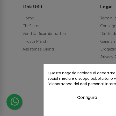
Link Utili
Legal
Home
Termini 
Chi Siamo
Consegn
Vendita Ricambi Trattori
Diritto 
I nostri Marchi
Garanzia
Assistenza Clienti
Erogazio
Privacy 
Questo negozio richiede di accettare i 
social media e a scopo pubblicitario ve
l'elaborazione dei dati personali inter
Configura