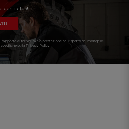
 per trattori!
VITI
l rapporto di fornitura e/o prestazione nel rispetto dei molteplici
 specifiche sulla Privacy Policy.