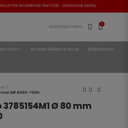
PER TRATTORI - SPEDIZIONE RAPIDA - RESO POSSIBILE
0
ASSISTENZA CLIENTI
REA USATO
RICAMBI GRIBALDI & SALVIA
BERARDINUCCI
son
80 mm MF 6000-7000
o 3785154M1 Ø 80 mm
0