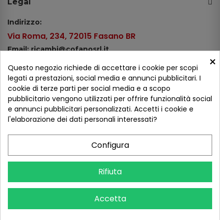
Legal
Indirizzo:
Via Roma, 234, 72015 Fasano BR
Email: ricambi@cofanosrl.it
×
Telefono:
Questo negozio richiede di accettare i cookie per scopi
Tel.: +39 080 44 13 478
legati a prestazioni, social media e annunci pubblicitari. I
cookie di terze parti per social media e a scopo
WhatsApp: +39 334 98 51 100
pubblicitario vengono utilizzati per offrire funzionalità social
e annunci pubblicitari personalizzati. Accetti i cookie e
Metodi di pagamento
l'elaborazione dei dati personali interessati?
Configura
Seguici sui social
Rifiuta
Accetta
COFANO S.R.L. - P.IVA 01254650748 - TUTTI I DIRITTI RISERVATI