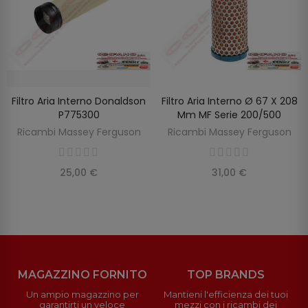
Filtro Aria Interno Donaldson
Filtro Aria Interno Ø 67 X 208
SCOPRIRE
AGGIUNGI AL CARRELLO
P775300
Mm MF Serie 200/500
Ricambi Massey Ferguson
Ricambi Massey Ferguson
25,00 €
31,00 €
MAGAZZINO FORNITO
TOP BRANDS
Un ampio magazzino per
Mantieni l'efficienza dei tuoi
garantirti un veloce
mezzi con i ricambi dei