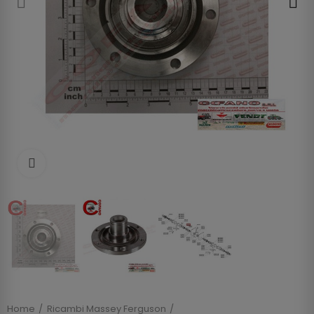
Clicca per allargare
Home
Ricambi Massey Ferguson