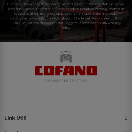
Cliccando ISCRIVITI: Acconsento al trattamento dei miei dati personali.
I dati sono raccolti e gestiti al fine di rendere possibile lo svolgimento del
rapporto di fornitura e/o prestazione nel rispetto dei molteplici
ordinamenti legislativi, inclusi gli artt. 13 e 14 del Regolamento (UE)
2016/679. Prima di inviare i dati leggere le specifiche sulla Privacy
Policy.
Link Utili