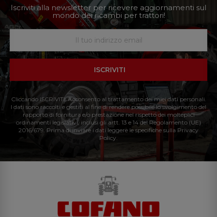
Iscriviti alla newsletter per ricevere aggiornamenti sul
mondo dei ricambi per trattori!
ISCRIVITI
Cliccando ISCRIVITI: Acconsento al trattamento dei miei dati personali.
I dati sono raccolti e gestiti al fine di rendere possibile lo svolgimento del
rapporto di fornitura e/o prestazione nel rispetto dei molteplici
ordinamenti legislativi, inclusi gli artt. 13 e 14 del Regolamento (UE)
2016/679. Prima di inviare i dati leggere le specifiche sulla Privacy
Policy.