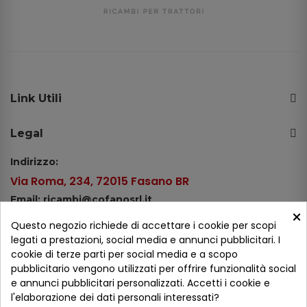
Link Utili
Legal
Indirizzo:
Via Roma, 234, 72015 Fasano BR
Email: ricambi@cofanosrl.it
×
Telefono:
Questo negozio richiede di accettare i cookie per scopi
Tel.: +39 080 44 13 478
legati a prestazioni, social media e annunci pubblicitari. I
cookie di terze parti per social media e a scopo
WhatsApp: +39 334 98 51 100
pubblicitario vengono utilizzati per offrire funzionalità social
e annunci pubblicitari personalizzati. Accetti i cookie e
Metodi di pagamento
l'elaborazione dei dati personali interessati?