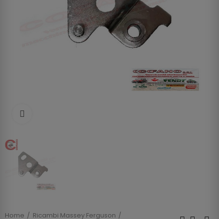
Clicca per allargare
Home
Ricambi Massey Ferguson