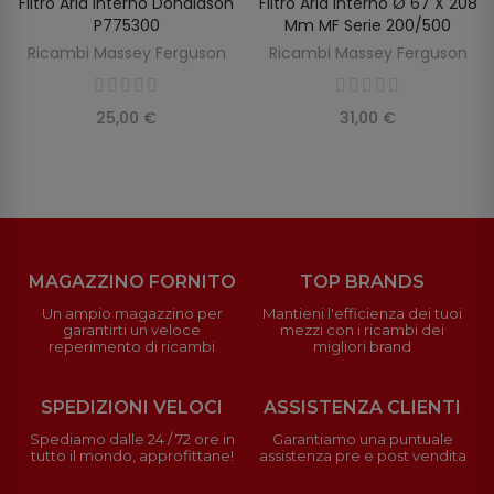
Filtro Aria Interno Donaldson
Filtro Aria Interno Ø 67 X 208
SCOPRIRE
AGGIUNGI AL CARRELLO
P775300
Mm MF Serie 200/500
Ricambi Massey Ferguson
Ricambi Massey Ferguson
25,00 €
31,00 €
MAGAZZINO FORNITO
TOP BRANDS
Un ampio magazzino per
Mantieni l'efficienza dei tuoi
garantirti un veloce
mezzi con i ricambi dei
reperimento di ricambi
migliori brand
SPEDIZIONI VELOCI
ASSISTENZA CLIENTI
Spediamo dalle 24 / 72 ore in
Garantiamo una puntuale
tutto il mondo, approfittane!
assistenza pre e post vendita