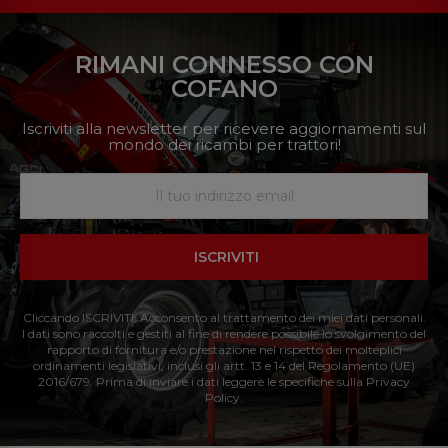
RIMANI CONNESSO CON
COFANO
Iscriviti alla newsletter per ricevere aggiornamenti sul
mondo dei ricambi per trattori!
ISCRIVITI
Cliccando ISCRIVITI: Acconsento al trattamento dei miei dati personali.
I dati sono raccolti e gestiti al fine di rendere possibile lo svolgimento del
rapporto di fornitura e/o prestazione nel rispetto dei molteplici
ordinamenti legislativi, inclusi gli artt. 13 e 14 del Regolamento (UE)
2016/679. Prima di inviare i dati leggere le specifiche sulla Privacy
Policy.