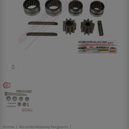
Clicca per allargare
Home
Ricambi Massey Ferguson