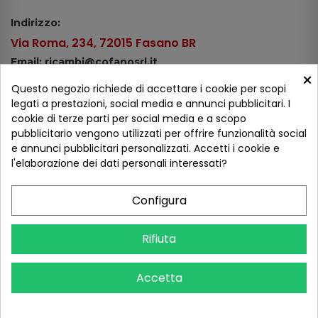
Indirizzo:
Via Roma, 234, 72015 Fasano BR
Email: ricambi@cofanosrl.it
×
Telefono:
Questo negozio richiede di accettare i cookie per scopi
Tel.: +39 080 44 13 478
legati a prestazioni, social media e annunci pubblicitari. I
cookie di terze parti per social media e a scopo
WhatsApp: +39 334 98 51 100
pubblicitario vengono utilizzati per offrire funzionalità social
e annunci pubblicitari personalizzati. Accetti i cookie e
Metodi di pagamento
l'elaborazione dei dati personali interessati?
Configura
Seguici sui social
Rifiuta
Accetta
COFANO S.R.L. - P.IVA 01254650748 - TUTTI I DIRITTI RISERVATI