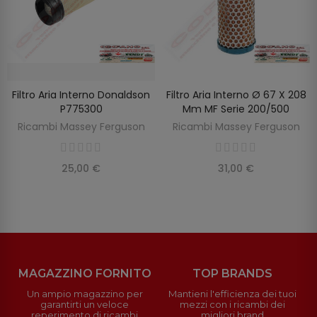
Filtro Aria Interno Donaldson
Filtro Aria Interno Ø 67 X 208
SCOPRIRE
AGGIUNGI AL CARRELLO
P775300
Mm MF Serie 200/500
Ricambi Massey Ferguson
Ricambi Massey Ferguson
25,00 €
31,00 €
MAGAZZINO FORNITO
TOP BRANDS
Un ampio magazzino per
Mantieni l'efficienza dei tuoi
garantirti un veloce
mezzi con i ricambi dei
reperimento di ricambi
migliori brand