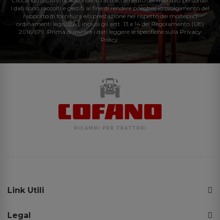
Cliccando ISCRIVITI: Acconsento al trattamento dei miei dati personali.
I dati sono raccolti e gestiti al fine di rendere possibile lo svolgimento del
rapporto di fornitura e/o prestazione nel rispetto dei molteplici
ordinamenti legislativi, inclusi gli artt. 13 e 14 del Regolamento (UE)
2016/679. Prima di inviare i dati leggere le specifiche sulla Privacy
Policy.
Link Utili
Legal