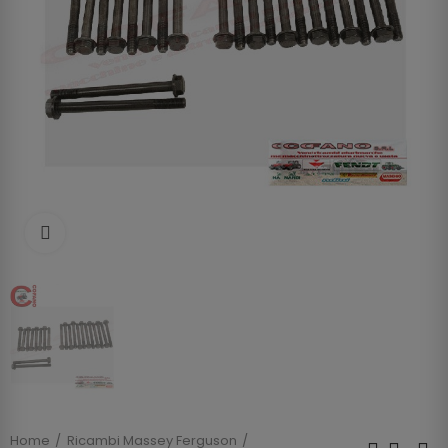
Clicca per allargare
Home
Ricambi Massey Ferguson