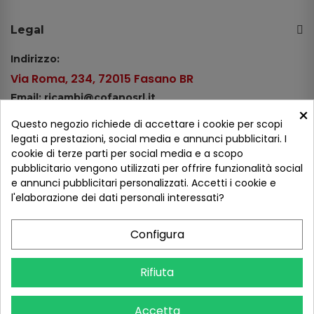
Legal
Indirizzo:
Via Roma, 234, 72015 Fasano BR
Email: ricambi@cofanosrl.it
×
Telefono:
Questo negozio richiede di accettare i cookie per scopi
Tel.: +39 080 44 13 478
legati a prestazioni, social media e annunci pubblicitari. I
cookie di terze parti per social media e a scopo
WhatsApp: +39 334 98 51 100
pubblicitario vengono utilizzati per offrire funzionalità social
e annunci pubblicitari personalizzati. Accetti i cookie e
Metodi di pagamento
l'elaborazione dei dati personali interessati?
Configura
Seguici sui social
Rifiuta
Accetta