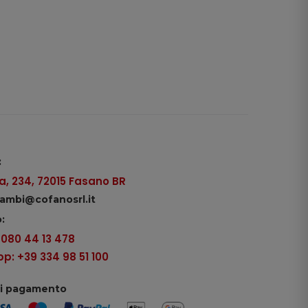
:
, 234, 72015 Fasano BR
icambi@cofanosrl.it
:
9 080 44 13 478
: +39 334 98 51 100
di pagamento