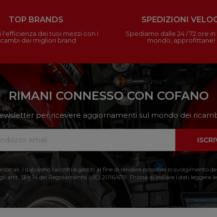
TOP BRANDS
SPEDIZIONI VELOC
 l'efficienza dei tuoi mezzi con i
Spediamo dalle 24 / 72 ore in t
icambi dei migliori brand
mondo, approfittane!
RIMANI CONNESSO CON COFANO
a newsletter per ricevere aggiornamenti sul mondo dei ricambi
ISCRI
nali. I dati sono raccolti e gestiti al fine di rendere possibile lo svolgimento de
 gli artt. 13 e 14 del Regolamento (UE) 2016/679. Prima di inviare i dati leggere le