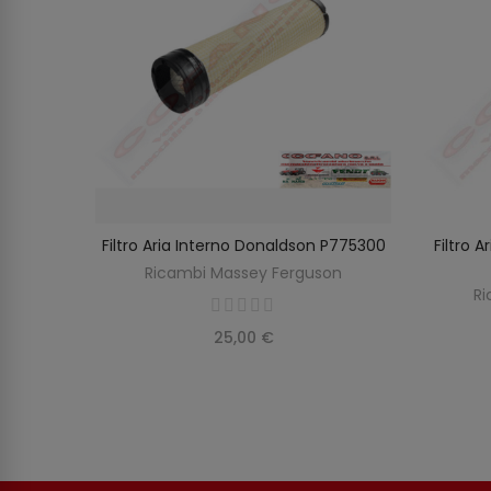
rguson
Filtro Aria Interno Donaldson P775300
Filtro 
O
AGGIUNGI AL CARRELLO
on
Ricambi Massey Ferguson
Ri
25,00 €