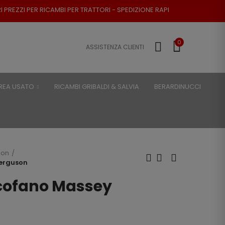
AMBI PER TRATTORI - SPEDIZIONE RAPIDA - RESO POSSIBILE
0
ASSISTENZA CLIENTI
REA USATO
RICAMBI GRIBALDI & SALVIA
BERARDINUCCI
son
Ferguson
 cofano Massey