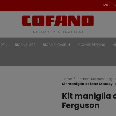
MIGLIORI PREZZI PER RIC
NDT
RICAMBI SDF
RICAMBI CASE IH
RICAMBI PERKINS
A
Home
Ricambi Massey Fergu
Kit maniglia cofano Massey 
Kit maniglia
Ferguson