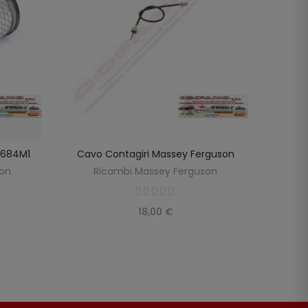
98684M1
Cavo Contagiri Massey Ferguson
Cavo
SCOPRIRE
LO
son
Ricambi Massey Ferguson
R
18,00 €