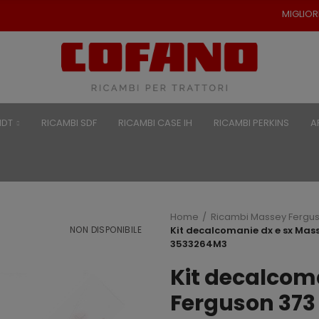
MIGLIORI PREZZI PER RICAMBI
NDT
RICAMBI SDF
RICAMBI CASE IH
RICAMBI PERKINS
A
Home
Ricambi Massey Fergu
NON DISPONIBILE
Kit decalcomanie dx e sx Mas
3533264M3
Kit decalcom
Ferguson 373