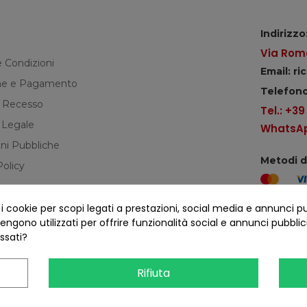
Indirizzo
Via Roma
e Condizioni
Email: r
e e Pagamento
Telefono
di Recesso
Tel.: +3
 Legale
WhatsApp
ni Pubbliche
Metodi 
Policy
cookie per scopi legati a prestazioni, social media e annunci pubbl
Seguici s
ngono utilizzati per offrire funzionalità social e annunci pubblicit
essati?
Rifiuta
COFANO S.R.L. - P.IVA 01254650748 - TUTTI I DIRITTI RISERVATI