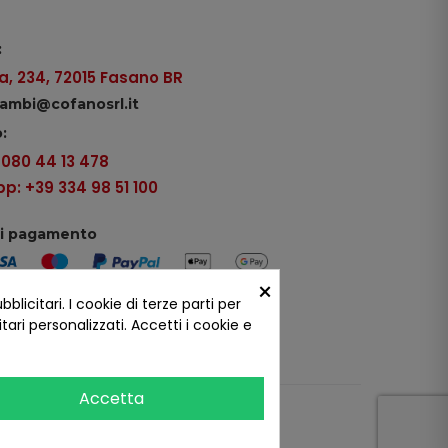
:
, 234, 72015 Fasano BR
icambi@cofanosrl.it
:
9 080 44 13 478
: +39 334 98 51 100
di pagamento
×
icitari. I cookie di terze parti per
ui social
ari personalizzati. Accetti i cookie e
Accetta