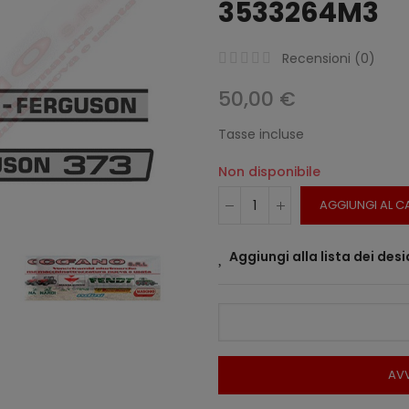
3533264M3
Recensioni (
0
)
50,00 €
Tasse incluse
Non disponibile
AGGIUNGI AL C
Aggiungi alla lista dei desi
AVV