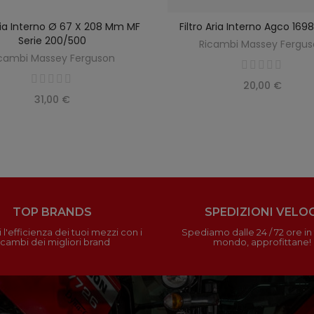
Aria Interno Ø 67 X 208 Mm MF
Filtro Aria Interno Agco 16
SCOPRIRE
AGGIUNGI AL CARREL
Serie 200/500
Ricambi Massey Fergu
cambi Massey Ferguson
20,00 €
31,00 €
TOP BRANDS
SPEDIZIONI VELOC
 l'efficienza dei tuoi mezzi con i
Spediamo dalle 24 / 72 ore in t
icambi dei migliori brand
mondo, approfittane!