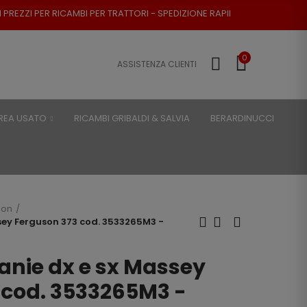
 PER TRATTORI - SPEDIZIONE RAPIDA - RESO POSSIBILE
0
ASSISTENZA CLIENTI
REA USATO
RICAMBI GRIBALDI & SALVIA
BERARDINUCCI
son
sey Ferguson 373 cod. 3533265M3 -
anie dx e sx Massey
 cod. 3533265M3 -