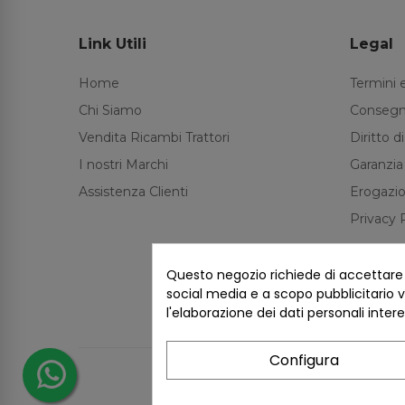
Link Utili
Legal
Home
Termini 
Chi Siamo
Consegn
Vendita Ricambi Trattori
Diritto 
I nostri Marchi
Garanzia
Assistenza Clienti
Erogazio
Privacy 
Questo negozio richiede di accettare i 
social media e a scopo pubblicitario ve
l'elaborazione dei dati personali inter
Configura