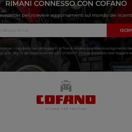
RIMANI CONNESSO CON COFANO
a newsletter per ricevere aggiornamenti sul mondo dei ricambi
ISCRI
nali. I dati sono raccolti e gestiti al fine di rendere possibile lo svolgimento de
 gli artt. 13 e 14 del Regolamento (UE) 2016/679. Prima di inviare i dati leggere le