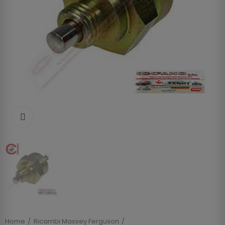
Clicca per allargare
Home
Ricambi Massey Ferguson