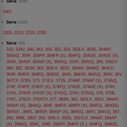
Serie:
1000
1007
Serie:
2200
2205, 2210, 2220, 2230,
Serie:
300
333, 334V, 340, 342, 350, 352, 353, 353LX, 353S, 354AP,
354AQ, 354F, 354FP, 354FP (X), 354FQ, 354GE, 354GE (X),
354S, 354SP, 354SP (X), 354SQ, 354V, 354VQ, 355, 356CF,
360, 362, 362N, 363, 363LX, 363S, 364AP, 364AQ, 364CF,
364F, 364FP, 364FQ, 364GE, 364S, 364SP, 364SQ, 364V, 36V
367CF, 372N, 373, 373LX, 373S, 374AP, 374AP (X), 374AQ,
374F, 374FP, 374FP (X), 374FQ, 374GE, 374GE (X), 374H,
374S, 374SP, 374SP (X), 374SQ, 374V, 374VQ, 375, 375E,
376C, 376CF, 376XCF, 377, 382N, 383, 383LX, 383S, 384AP,
384AP (X), 384AQ, 384F, 384FP, 384FP (X), 384FQ, 384GE)
384GE , 384S, 384SP, 384SP (X), 384SQ, 384V, 384VQ, 387,
390, 390E, 390T, 393, 393LX, 393S, 393TLX, 394AP, 394AP
(X), 394AQ, 394C, 394F, 394FP, 394FP (X ), 394FQ, 394GE,