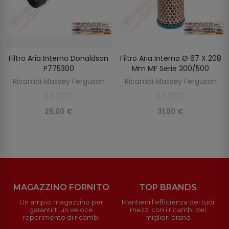
Filtro Aria Interno Donaldson
Filtro Aria Interno Ø 67 X 208
SCOPRIRE
AGGIUNGI AL CARRELLO
P775300
Mm MF Serie 200/500
Ricambi Massey Ferguson
Ricambi Massey Ferguson
25,00 €
31,00 €
MAGAZZINO FORNITO
TOP BRANDS
Un ampio magazzino per
Mantieni l'efficienza dei tuoi
garantirti un veloce
mezzi con i ricambi dei
reperimento di ricambi
migliori brand