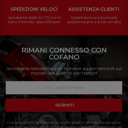
SPEDIZIONI VELOCI
ASSISTENZA CLIENTI
Spediamo dalle 24 / 72 ore in
Garantiamo una puntuale
tutto il mondo, approfittane!
assistenza pre e post vendita
RIMANI CONNESSO CON
COFANO
Iscriviti alla newsletter per ricevere aggiornamenti sul
mondo dei ricambi per trattori!
ISCRIVITI
Cliccando ISCRIVITI: Acconsento al trattamento dei miei dati personali.
I dati sono raccolti e gestiti al fine di rendere possibile lo svolgimento del