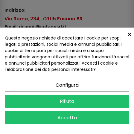
Indirizzo:
Via Roma, 234, 72015 Fasano BR
Email: ricambi@cofanosrl.it
×
Telefono:
Questo negozio richiede di accettare i cookie per scopi
Tel.: +39 080 44 13 478
legati a prestazioni, social media e annunci pubblicitari. I
cookie di terze parti per social media e a scopo
WhatsApp: +39 334 98 51 100
pubblicitario vengono utilizzati per offrire funzionalità social
e annunci pubblicitari personalizzati. Accetti i cookie e
Metodi di pagamento
l'elaborazione dei dati personali interessati?
Configura
Seguici sui social
Rifiuta
Accetta
COFANO S.R.L. - P.IVA 01254650748 - TUTTI I DIRITTI RISERVATI