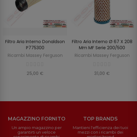
Filtro Aria Interno Donaldson
Filtro Aria Interno Ø 67 X 208
SCOPRIRE
AGGIUNGI AL CARRELLO
P775300
Mm MF Serie 200/500
Ricambi Massey Ferguson
Ricambi Massey Ferguson
25,00 €
31,00 €
MAGAZZINO FORNITO
TOP BRANDS
Un ampio magazzino per
Mantieni l'efficienza dei tuoi
garantirti un veloce
mezzi con i ricambi dei
reperimento di ricambi
migliori brand