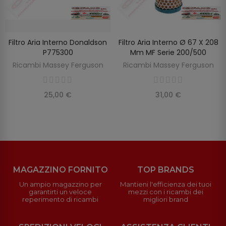
Filtro Aria Interno Donaldson
Filtro Aria Interno Ø 67 X 208
SCOPRIRE
AGGIUNGI AL CARRELLO
P775300
Mm MF Serie 200/500
Ricambi Massey Ferguson
Ricambi Massey Ferguson
25,00 €
31,00 €
MAGAZZINO FORNITO
TOP BRANDS
Un ampio magazzino per
Mantieni l'efficienza dei tuoi
garantirti un veloce
mezzi con i ricambi dei
reperimento di ricambi
migliori brand