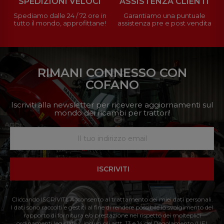
SPEDIZIONI VELOCI
ASSISTENZA CLIENTI
Spediamo dalle 24 / 72 ore in
Garantiamo una puntuale
tutto il mondo, approfittane!
assistenza pre e post vendita
RIMANI CONNESSO CON
COFANO
Iscriviti alla newsletter per ricevere aggiornamenti sul
mondo dei ricambi per trattori!
ISCRIVITI
Cliccando ISCRIVITI: Acconsento al trattamento dei miei dati personali.
I dati sono raccolti e gestiti al fine di rendere possibile lo svolgimento del
rapporto di fornitura e/o prestazione nel rispetto dei molteplici
ordinamenti legislativi, inclusi gli artt. 13 e 14 del Regolamento (UE)