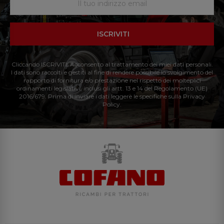
ISCRIVITI
Cliccando ISCRIVITI: Acconsento al trattamento dei miei dati personali.
I dati sono raccolti e gestiti al fine di rendere possibile lo svolgimento del
rapporto di fornitura e/o prestazione nel rispetto dei molteplici
ordinamenti legislativi, inclusi gli artt. 13 e 14 del Regolamento (UE)
2016/679. Prima di inviare i dati leggere le specifiche sulla Privacy
Policy.