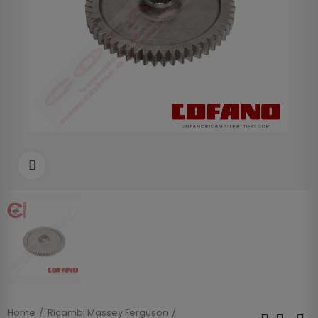
Clicca per allargare
Home
Ricambi Massey Ferguson