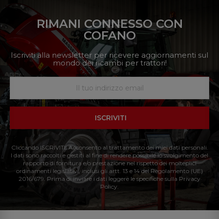
RIMANI CONNESSO CON
COFANO
Iscriviti alla newsletter per ricevere aggiornamenti sul
mondo dei ricambi per trattori!
ISCRIVITI
Cliccando ISCRIVITI: Acconsento al trattamento dei miei dati personali.
I dati sono raccolti e gestiti al fine di rendere possibile lo svolgimento del
rapporto di fornitura e/o prestazione nel rispetto dei molteplici
ordinamenti legislativi, inclusi gli artt. 13 e 14 del Regolamento (UE)
2016/679. Prima di inviare i dati leggere le specifiche sulla Privacy
Policy.