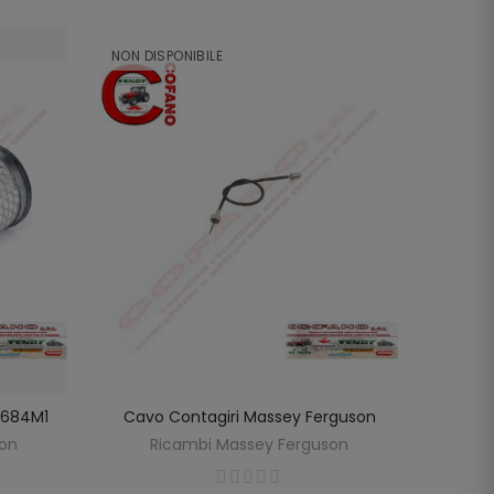
NON DISPONIBILE
NON DI
98684M1
Cavo Contagiri Massey Ferguson
Cavo
SCOPRIRE
LO
son
Ricambi Massey Ferguson
R