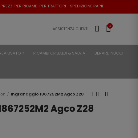
BI PER TRATTORI - SPEDIZIONE RAPIDA - RESO POSSIBILE
0
ASSISTENZA CLIENTI
REA USATO
RICAMBI GRIBALDI & SALVIA
BERARDINUCCI
son
Ingranaggio 1867252M2 Agco Z28
1867252M2 Agco Z28