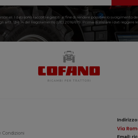
nali. I dati sono raccolti e gestiti al fine di rendere possibile lo svolgimento de
 gli artt. 13 e 14 del Regolamento (UE) 2016/679. Prima di inviare i dati leggere le
Indirizzo
Via Roma
e Condizioni
Email: r