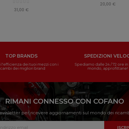
20,00 €
31,00 €
TOP BRANDS
SPEDIZIONI VELOC
 l'efficienza dei tuoi mezzi con i
Spediamo dalle 24 / 72 ore in t
icambi dei migliori brand
mondo, approfittane!
RIMANI CONNESSO CON COFANO
a newsletter per ricevere aggiornamenti sul mondo dei ricambi
ISCRI