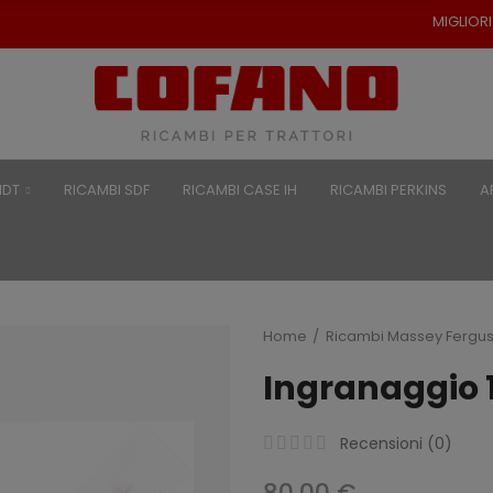
MIGLIORI PREZZI PER RICAM
NDT
RICAMBI SDF
RICAMBI CASE IH
RICAMBI PERKINS
A
Home
Ricambi Massey Fergu
Ingranaggio 
Recensioni (
0
)
80,00 €