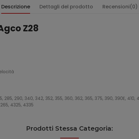
Descrizione
Dettagli del prodotto
Recensioni(0)
Agco Z28
elocità
:
5, 285, 290, 340, 342, 352, 355, 360, 362, 365, 375, 390, 390E, 410, 4
4265, 4325, 4335
Prodotti Stessa Categoria: