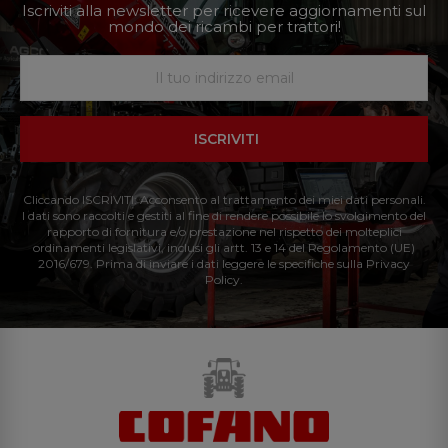
Iscriviti alla newsletter per ricevere aggiornamenti sul
mondo dei ricambi per trattori!
ISCRIVITI
Cliccando ISCRIVITI: Acconsento al trattamento dei miei dati personali.
I dati sono raccolti e gestiti al fine di rendere possibile lo svolgimento del
rapporto di fornitura e/o prestazione nel rispetto dei molteplici
ordinamenti legislativi, inclusi gli artt. 13 e 14 del Regolamento (UE)
2016/679. Prima di inviare i dati leggere le specifiche sulla Privacy
Policy.