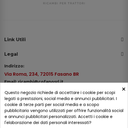
Link Utili
Legal
Indirizzo:
Via Roma, 234, 72015 Fasano BR
Email: ricambi@cofanosrl.it
×
Telefono:
Questo negozio richiede di accettare i cookie per scopi
Tel.: +39 080 44 13 478
legati a prestazioni, social media e annunci pubblicitari. I
cookie di terze parti per social media e a scopo
WhatsApp: +39 334 98 51 100
pubblicitario vengono utilizzati per offrire funzionalità social
e annunci pubblicitari personalizzati. Accetti i cookie e
Metodi di pagamento
l'elaborazione dei dati personali interessati?