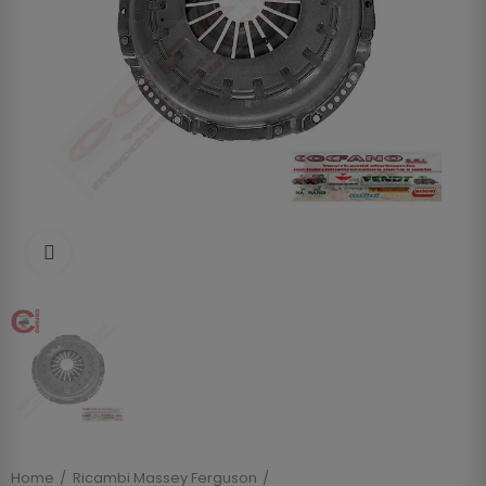
Clicca per allargare
Home
Ricambi Massey Ferguson