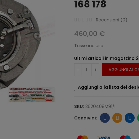
168 178
Recensioni (
0
)
460,00 €
Tasse incluse
Ultimi articoli in magazzino
2
AGGIUNGI AL C
Aggiungi alla lista dei desi
SKU:
3620408M91/I