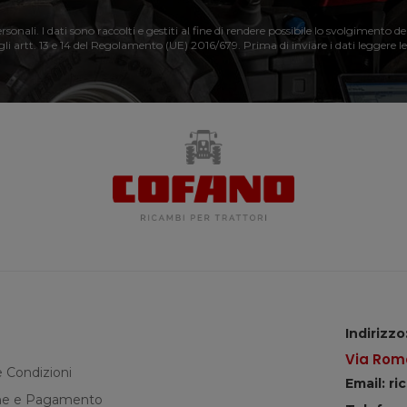
nali. I dati sono raccolti e gestiti al fine di rendere possibile lo svolgimento de
 gli artt. 13 e 14 del Regolamento (UE) 2016/679. Prima di inviare i dati leggere le
Indirizzo
Via Roma
e Condizioni
Email: r
e e Pagamento