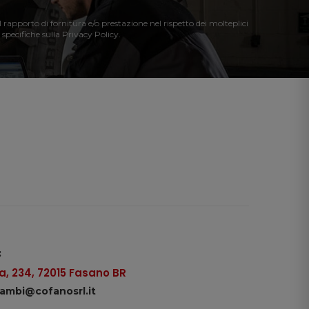
l rapporto di fornitura e/o prestazione nel rispetto dei molteplici
 specifiche sulla Privacy Policy.
:
, 234, 72015 Fasano BR
icambi@cofanosrl.it