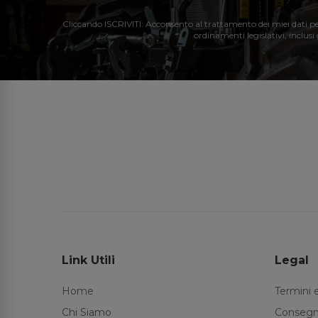
Cliccando ISCRIVITI: Acconsento al trattamento dei miei dati perso
ordinamenti legislativi, inclusi
Link Utili
Legal
Home
Termini 
Chi Siamo
Consegn