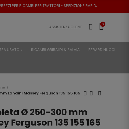
 PER TRATTORI - SPEDIZIONE RAPIDA - RESO POSSIBILE
0
ASSISTENZA CLIENTI
REA USATO
RICAMBI GRIBALDI & SALVIA
BERARDINUCCI
son
mm Landini Massey Ferguson 135 155 165
pleta Ø 250-300 mm
y Ferguson 135 155 165