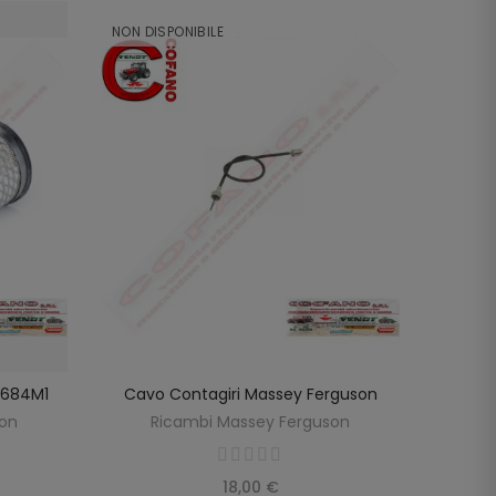
NON DISPONIBILE
NON DI
98684M1
Cavo Contagiri Massey Ferguson
Cavo
SCOPRIRE
LO
son
Ricambi Massey Ferguson
R
18,00 €