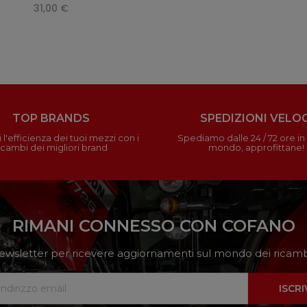
31,00 €
TOP BRANDS
SPEDIZIONI VELOC
 l'efficienza dei tuoi mezzi con i
Spediamo dalle 24 / 72 ore in t
icambi dei migliori brand
mondo, approfittane!
RIMANI CONNESSO CON COFANO
a newsletter per ricevere aggiornamenti sul mondo dei ricambi
ISCRI