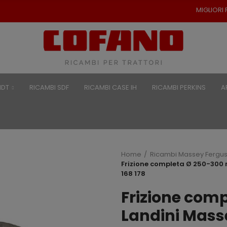
MIGLIORI PREZZI PER RICAMBI
NDT
RICAMBI SDF
RICAMBI CASE IH
RICAMBI PERKINS
A
Home
Ricambi Massey Fergu
Frizione completa Ø 250-300 
168 178
Frizione com
Landini Masse