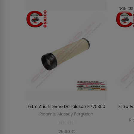
NON DIS
rguson
Filtro Aria Interno Donaldson P775300
Filtro 
O
AGGIUNGI AL CARRELLO
on
Ricambi Massey Ferguson
Ri
25,00 €