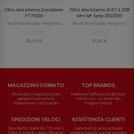
Filtro Aria Interno Donaldson
Filtro Aria Interno Ø 67 X 208
SCOPRIRE
AGGIUNGI AL CARRELLO
P775300
Mm MF Serie 200/500
Ricambi Massey Ferguson
Ricambi Massey Ferguson
25,00 €
31,00 €
MAGAZZINO FORNITO
TOP BRANDS
Un ampio magazzino per
Mantieni l'efficienza dei tuoi
garantirti un veloce
mezzi con i ricambi dei
reperimento di ricambi
migliori brand
SPEDIZIONI VELOCI
ASSISTENZA CLIENTI
Spediamo dalle 24 / 72 ore in
Garantiamo una puntuale
tutto il mondo, approfittane!
assistenza pre e post vendita