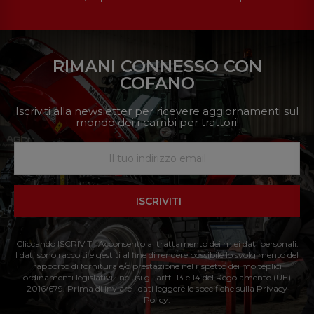
RIMANI CONNESSO CON
COFANO
Iscriviti alla newsletter per ricevere aggiornamenti sul
mondo dei ricambi per trattori!
ISCRIVITI
Cliccando ISCRIVITI: Acconsento al trattamento dei miei dati personali.
I dati sono raccolti e gestiti al fine di rendere possibile lo svolgimento del
rapporto di fornitura e/o prestazione nel rispetto dei molteplici
ordinamenti legislativi, inclusi gli artt. 13 e 14 del Regolamento (UE)
2016/679. Prima di inviare i dati leggere le specifiche sulla Privacy
Policy.