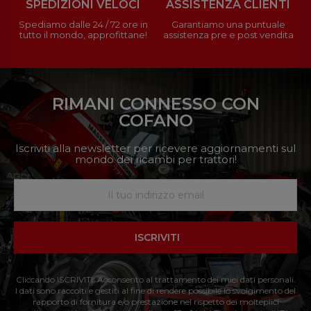
SPEDIZIONI VELOCI
ASSISTENZA CLIENTI
Spediamo dalle 24 / 72 ore in
Garantiamo una puntuale
tutto il mondo, approfittane!
assistenza pre e post vendita
RIMANI CONNESSO CON
COFANO
Iscriviti alla newsletter per ricevere aggiornamenti sul
mondo dei ricambi per trattori!
ISCRIVITI
Cliccando ISCRIVITI: Acconsento al trattamento dei miei dati personali.
I dati sono raccolti e gestiti al fine di rendere possibile lo svolgimento del
rapporto di fornitura e/o prestazione nel rispetto dei molteplici