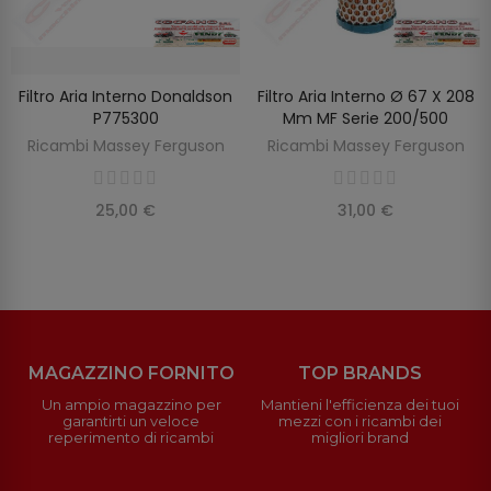
Filtro Aria Interno Donaldson
Filtro Aria Interno Ø 67 X 208
SCOPRIRE
AGGIUNGI AL CARRELLO
P775300
Mm MF Serie 200/500
Ricambi Massey Ferguson
Ricambi Massey Ferguson
25,00 €
31,00 €
MAGAZZINO FORNITO
TOP BRANDS
Un ampio magazzino per
Mantieni l'efficienza dei tuoi
garantirti un veloce
mezzi con i ricambi dei
reperimento di ricambi
migliori brand