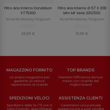
Filtro Aria Interno Donaldson
Filtro Aria Interno Ø 67 X 208
SCOPRIRE
AGGIUNGI AL CARRELLO
P775300
Mm MF Serie 200/500
Ricambi Massey Ferguson
Ricambi Massey Ferguson
25,00 €
31,00 €
MAGAZZINO FORNITO
TOP BRANDS
Un ampio magazzino per
Mantieni l'efficienza dei tuoi
garantirti un veloce
mezzi con i ricambi dei
reperimento di ricambi
migliori brand
SPEDIZIONI VELOCI
ASSISTENZA CLIENTI
Spediamo dalle 24 / 72 ore in
Garantiamo una puntuale
tutto il mondo, approfittane!
assistenza pre e post vendita