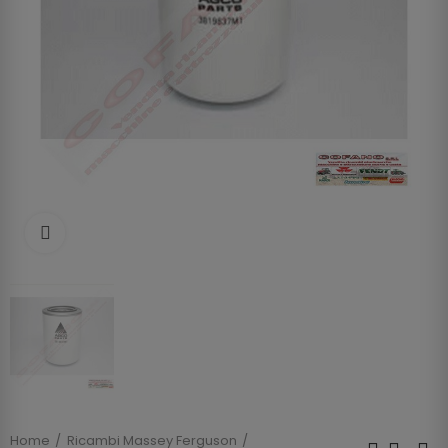
Clicca per allargare
Home
Ricambi Massey Ferguson