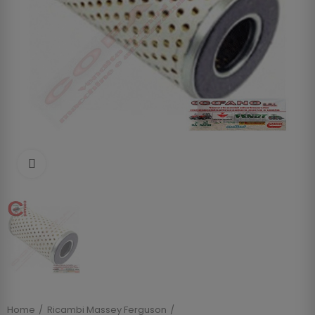
Clicca per allargare
Home
Ricambi Massey Ferguson