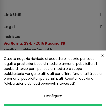
Link Utili
Legal
Indirizzo:
Via Roma, 234, 72015 Fasano BR
Email: ricambi@cofanosrl.it
×
Telefono:
Questo negozio richiede di accettare i cookie per scopi
Tel.: +39 080 44 13 478
legati a prestazioni, social media e annunci pubblicitari. I
cookie di terze parti per social media e a scopo
WhatsApp: +39 334 98 51 100
pubblicitario vengono utilizzati per offrire funzionalità social
e annunci pubblicitari personalizzati. Accetti i cookie e
Metodi di pagamento
l'elaborazione dei dati personali interessati?
Configura
Seguici sui social