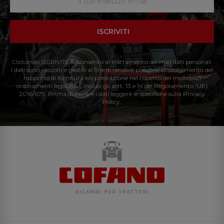
ISCRIVITI
Cliccando ISCRIVITI: Acconsento al trattamento dei miei dati personali.
I dati sono raccolti e gestiti al fine di rendere possibile lo svolgimento del
rapporto di fornitura e/o prestazione nel rispetto dei molteplici
ordinamenti legislativi, inclusi gli artt. 13 e 14 del Regolamento (UE)
2016/679. Prima di inviare i dati leggere le specifiche sulla Privacy
Policy.