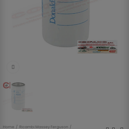
Clicca per allargare
Home
Ricambi Massey Ferguson