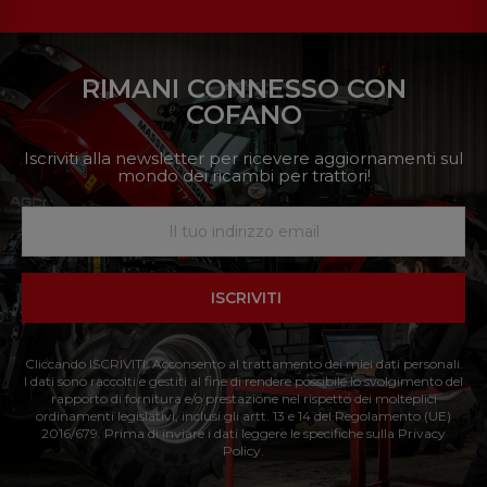
RIMANI CONNESSO CON
COFANO
Iscriviti alla newsletter per ricevere aggiornamenti sul
mondo dei ricambi per trattori!
ISCRIVITI
Cliccando ISCRIVITI: Acconsento al trattamento dei miei dati personali.
I dati sono raccolti e gestiti al fine di rendere possibile lo svolgimento del
rapporto di fornitura e/o prestazione nel rispetto dei molteplici
ordinamenti legislativi, inclusi gli artt. 13 e 14 del Regolamento (UE)
2016/679. Prima di inviare i dati leggere le specifiche sulla Privacy
Policy.