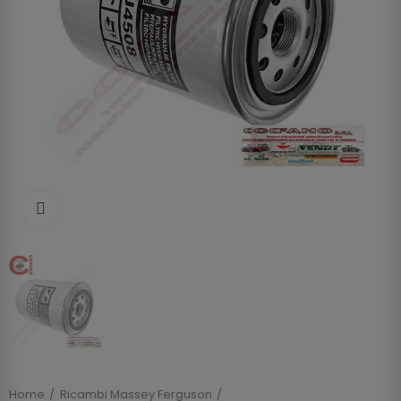
Clicca per allargare
Home
Ricambi Massey Ferguson