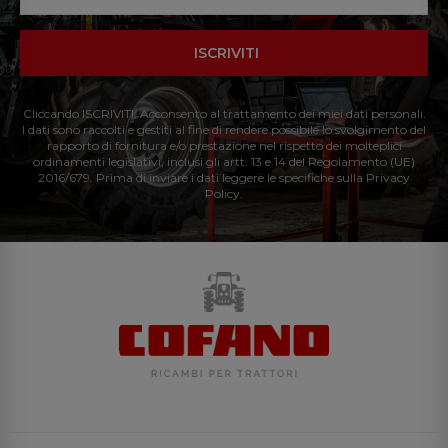
ISCRIVITI
Cliccando ISCRIVITI: Acconsento al trattamento dei miei dati personali.
I dati sono raccolti e gestiti al fine di rendere possibile lo svolgimento del
rapporto di fornitura e/o prestazione nel rispetto dei molteplici
ordinamenti legislativi, inclusi gli artt. 13 e 14 del Regolamento (UE)
2016/679. Prima di inviare i dati leggere le specifiche sulla Privacy
Policy.