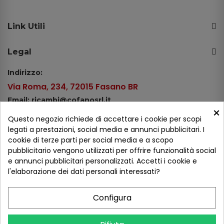
Link Utili
Legal
Indirizzo:
Via Roma, 234, 72015 Fasano BR
Email: ricambi@cofanosrl.it
×
Telefono:
Questo negozio richiede di accettare i cookie per scopi
Tel.: +39 080 44 13 478
legati a prestazioni, social media e annunci pubblicitari. I
cookie di terze parti per social media e a scopo
WhatsApp: +39 334 98 51 100
pubblicitario vengono utilizzati per offrire funzionalità social
e annunci pubblicitari personalizzati. Accetti i cookie e
Metodi di pagamento
l'elaborazione dei dati personali interessati?
Configura
Seguici sui social