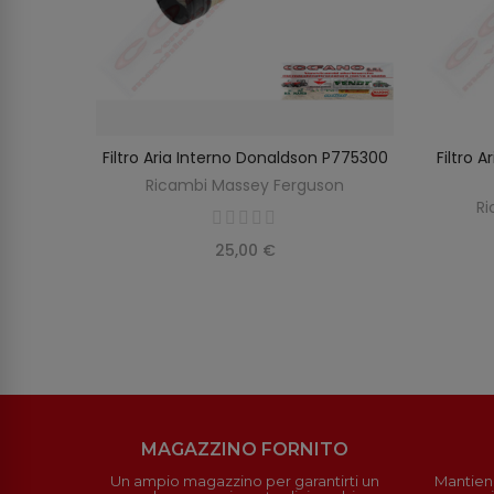
rguson
Filtro Aria Interno Donaldson P775300
Filtro 
O
AGGIUNGI AL CARRELLO
on
Ricambi Massey Ferguson
Ri
25,00 €
MAGAZZINO FORNITO
Un ampio magazzino per garantirti un
Mantieni