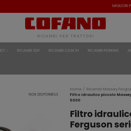
MIGLIORI PREZZI PER RICAMBI 
NDT
RICAMBI SDF
RICAMBI CASE IH
RICAMBI PERKINS
A
Home
Ricambi Massey Fergu
NON DISPONIBILE
Filtro idraulico piccolo Mas
5000
Filtro idraul
Ferguson ser