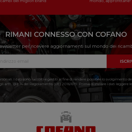
icambi dei migliori brand
mondo, approfittane!
RIMANI CONNESSO CON COFANO
a newsletter per ricevere aggiornamenti sul mondo dei ricambi
ISCRI
nali. I dati sono raccolti e gestiti al fine di rendere possibile lo svolgimento de
 gli artt. 13 e 14 del Regolamento (UE) 2016/679. Prima di inviare i dati leggere le