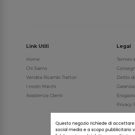
Link Utili
Legal
Home
Termini 
Chi Siamo
Consegn
Vendita Ricambi Trattori
Diritto 
I nostri Marchi
Garanzia
Assistenza Clienti
Erogazio
Privacy 
Questo negozio richiede di accettare i 
social media e a scopo pubblicitario ve