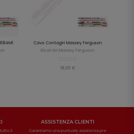
98684M1
Cavo Contagiri Massey Ferguson
Cavo
SCOPRIRE
LO
son
Ricambi Massey Ferguson
R
18,00 €
I
ASSISTENZA CLIENTI
utto il
Garantiamo una puntuale assistenza pre