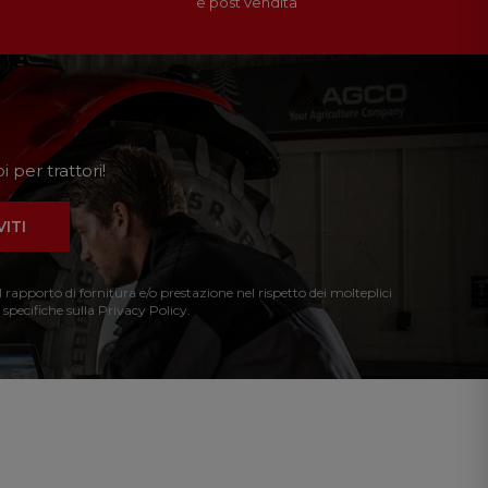
e post vendita
 per trattori!
VITI
l rapporto di fornitura e/o prestazione nel rispetto dei molteplici
 specifiche sulla Privacy Policy.