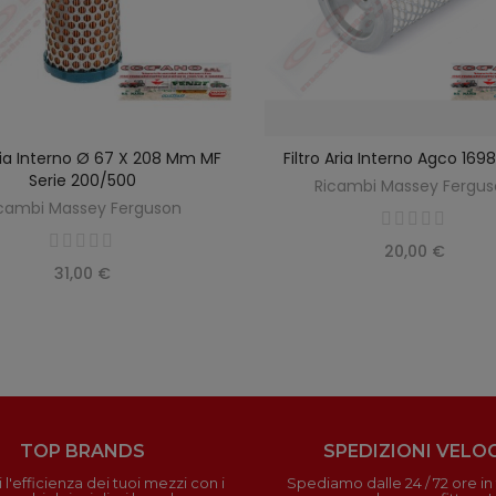
Aria Interno Ø 67 X 208 Mm MF
Filtro Aria Interno Agco 16
SCOPRIRE
AGGIUNGI AL CARREL
Serie 200/500
Ricambi Massey Fergu
cambi Massey Ferguson
20,00 €
31,00 €
TOP BRANDS
SPEDIZIONI VELOC
 l'efficienza dei tuoi mezzi con i
Spediamo dalle 24 / 72 ore in t