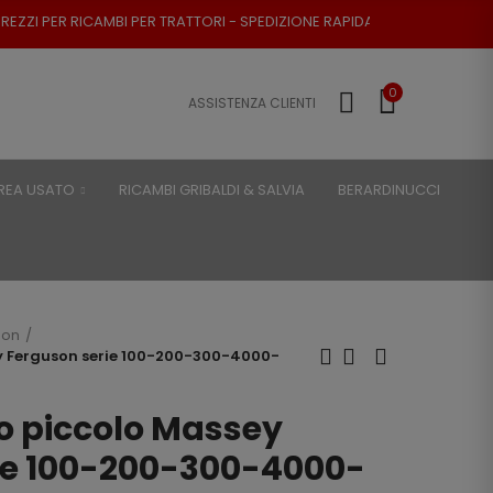
PER TRATTORI - SPEDIZIONE RAPIDA - RESO POSSIBILE
0
ASSISTENZA CLIENTI
REA USATO
RICAMBI GRIBALDI & SALVIA
BERARDINUCCI
son
sey Ferguson serie 100-200-300-4000-
ico piccolo Massey
ie 100-200-300-4000-