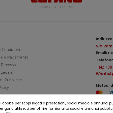
Indirizzo
Via Roma
e Condizioni
Email: r
e e Pagamento
Telefono
di Recesso
Tel.: +3
 Legale
WhatsApp
ni Pubbliche
Metodi 
Policy
cookie per scopi legati a prestazioni, social media e annunci pubbl
Seguici s
ngono utilizzati per offrire funzionalità social e annunci pubblicit