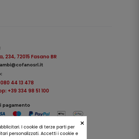
:
, 234, 72015 Fasano BR
icambi@cofanosrl.it
:
9 080 44 13 478
: +39 334 98 51 100
di pagamento
×
icitari. I cookie di terze parti per
ui social
ari personalizzati. Accetti i cookie e