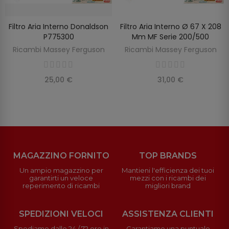
Filtro Aria Interno Donaldson
Filtro Aria Interno Ø 67 X 208
SCOPRIRE
AGGIUNGI AL CARRELLO
P775300
Mm MF Serie 200/500
Ricambi Massey Ferguson
Ricambi Massey Ferguson
25,00 €
31,00 €
MAGAZZINO FORNITO
TOP BRANDS
Un ampio magazzino per
Mantieni l'efficienza dei tuoi
garantirti un veloce
mezzi con i ricambi dei
reperimento di ricambi
migliori brand
SPEDIZIONI VELOCI
ASSISTENZA CLIENTI
Spediamo dalle 24 / 72 ore in
Garantiamo una puntuale