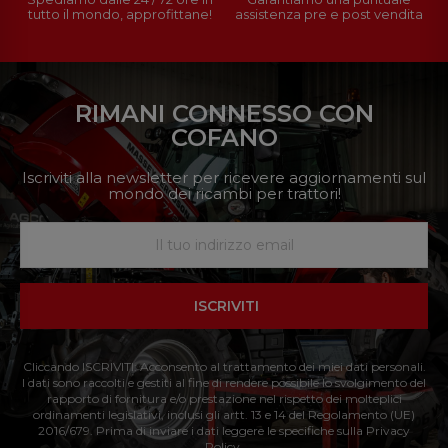
tutto il mondo, approfittane!
assistenza pre e post vendita
RIMANI CONNESSO CON
COFANO
Iscriviti alla newsletter per ricevere aggiornamenti sul
mondo dei ricambi per trattori!
ISCRIVITI
Cliccando ISCRIVITI: Acconsento al trattamento dei miei dati personali.
I dati sono raccolti e gestiti al fine di rendere possibile lo svolgimento del
rapporto di fornitura e/o prestazione nel rispetto dei molteplici
ordinamenti legislativi, inclusi gli artt. 13 e 14 del Regolamento (UE)
2016/679. Prima di inviare i dati leggere le specifiche sulla Privacy
Policy.