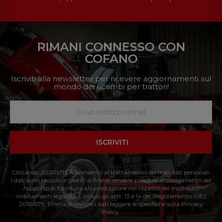
RIMANI CONNESSO CON
COFANO
Iscriviti alla newsletter per ricevere aggiornamenti sul
mondo dei ricambi per trattori!
ISCRIVITI
Cliccando ISCRIVITI: Acconsento al trattamento dei miei dati personali.
I dati sono raccolti e gestiti al fine di rendere possibile lo svolgimento del
rapporto di fornitura e/o prestazione nel rispetto dei molteplici
ordinamenti legislativi, inclusi gli artt. 13 e 14 del Regolamento (UE)
2016/679. Prima di inviare i dati leggere le specifiche sulla Privacy
Policy.