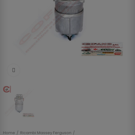
Clicca per allargare
Home
Ricambi Massey Ferguson