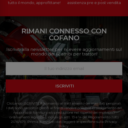
tutto il mondo, approfittane!
assistenza pre e post vendita
RIMANI CONNESSO CON
COFANO
Iscriviti alla newsletter per ricevere aggiornamenti sul
mondo dei ricambi per trattori!
ISCRIVITI
Cliccando ISCRIVITI: Acconsento al trattamento dei miei dati personali.
I dati sono raccolti e gestiti al fine di rendere possibile lo svolgimento del
rapporto di fornitura e/o prestazione nel rispetto dei molteplici
ordinamenti legislativi, inclusi gli artt. 13 e 14 del Regolamento (UE)
2016/679. Prima di inviare i dati leggere le specifiche sulla Privacy
Policy.