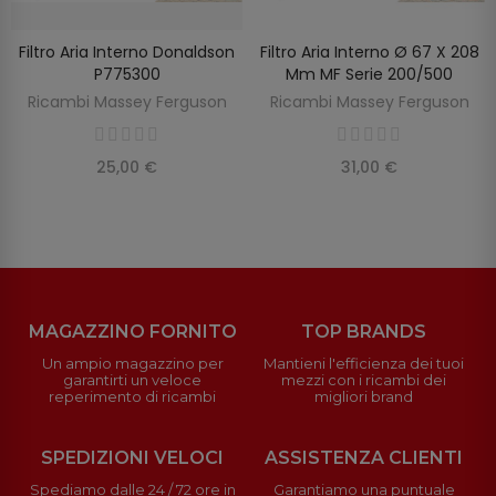
Filtro Aria Interno Donaldson
Filtro Aria Interno Ø 67 X 208
SCOPRIRE
AGGIUNGI AL CARRELLO
P775300
Mm MF Serie 200/500
Ricambi Massey Ferguson
Ricambi Massey Ferguson
25,00 €
31,00 €
MAGAZZINO FORNITO
TOP BRANDS
Un ampio magazzino per
Mantieni l'efficienza dei tuoi
garantirti un veloce
mezzi con i ricambi dei
reperimento di ricambi
migliori brand
SPEDIZIONI VELOCI
ASSISTENZA CLIENTI
Spediamo dalle 24 / 72 ore in
Garantiamo una puntuale