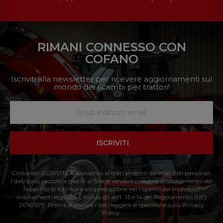
RIMANI CONNESSO CON
COFANO
Iscriviti alla newsletter per ricevere aggiornamenti sul
mondo dei ricambi per trattori!
ISCRIVITI
Cliccando ISCRIVITI: Acconsento al trattamento dei miei dati personali.
I dati sono raccolti e gestiti al fine di rendere possibile lo svolgimento del
rapporto di fornitura e/o prestazione nel rispetto dei molteplici
ordinamenti legislativi, inclusi gli artt. 13 e 14 del Regolamento (UE)
2016/679. Prima di inviare i dati leggere le specifiche sulla Privacy
Policy.