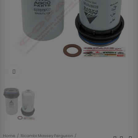
Clicca per allargare
Home
Ricambi Massey Ferguson