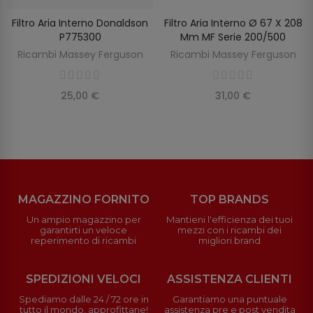
Filtro Aria Interno Donaldson
Filtro Aria Interno Ø 67 X 208
SCOPRIRE
AGGIUNGI AL CARRELLO
P775300
Mm MF Serie 200/500
Ricambi Massey Ferguson
Ricambi Massey Ferguson
25,00 €
31,00 €
MAGAZZINO FORNITO
TOP BRANDS
Un ampio magazzino per
Mantieni l'efficienza dei tuoi
garantirti un veloce
mezzi con i ricambi dei
reperimento di ricambi
migliori brand
SPEDIZIONI VELOCI
ASSISTENZA CLIENTI
Spediamo dalle 24 / 72 ore in
Garantiamo una puntuale
tutto il mondo, approfittane!
assistenza pre e post vendita