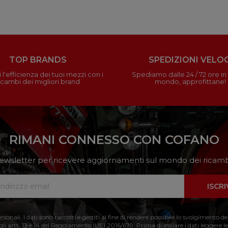
TOP BRANDS
SPEDIZIONI VELOC
 l'efficienza dei tuoi mezzi con i
Spediamo dalle 24 / 72 ore in t
icambi dei migliori brand
mondo, approfittane!
RIMANI CONNESSO CON COFANO
a newsletter per ricevere aggiornamenti sul mondo dei ricambi
ISCRI
nali. I dati sono raccolti e gestiti al fine di rendere possibile lo svolgimento de
 gli artt. 13 e 14 del Regolamento (UE) 2016/679. Prima di inviare i dati leggere le