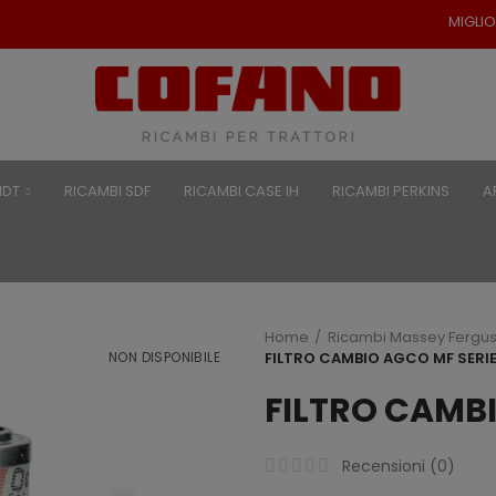
MIGLIORI PREZZI PER RI
NDT
RICAMBI SDF
RICAMBI CASE IH
RICAMBI PERKINS
A
Home
Ricambi Massey Fergu
NON DISPONIBILE
FILTRO CAMBIO AGCO MF SERI
FILTRO CAMBI
Recensioni (
0
)