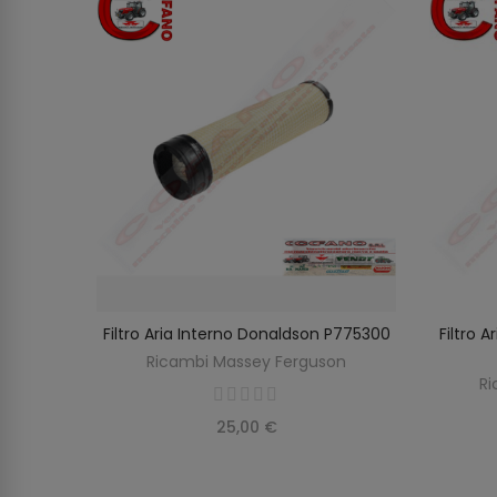
rguson
Filtro Aria Interno Donaldson P775300
Filtro 
O
AGGIUNGI AL CARRELLO
on
Ricambi Massey Ferguson
Ri
25,00 €