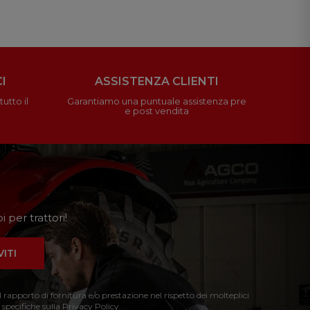
I
ASSISTENZA CLIENTI
utto il
Garantiamo una puntuale assistenza pre
e post vendita
 per trattori!
VITI
l rapporto di fornitura e/o prestazione nel rispetto dei molteplici
 specifiche sulla Privacy Policy.