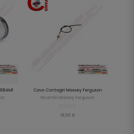
98684M1
Cavo Contagiri Massey Ferguson
Cavo
SCOPRIRE
LO
son
Ricambi Massey Ferguson
R
18,00 €