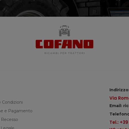
Indirizzo
Via Roma
e Condizioni
Email: r
e e Pagamento
Telefono
di Recesso
Tel.: +3
 Legale