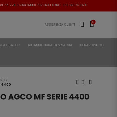
CAMBI PER TRATTORI - SPEDIZIONE RAPIDA - RESO POSSIBILE
0
ASSISTENZA CLIENTI
REA USATO
RICAMBI GRIBALDI & SALVIA
BERARDINUCCI
son
E 4400
O AGCO MF SERIE 4400