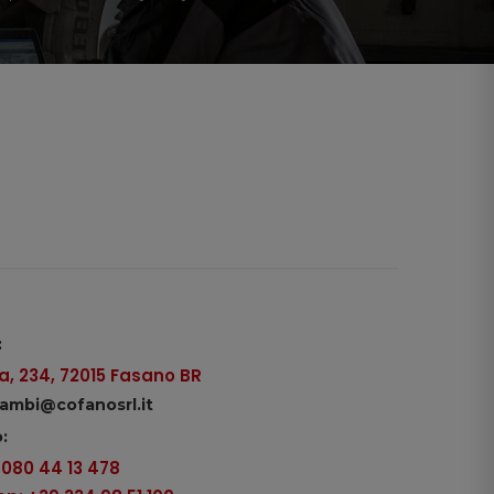
:
, 234, 72015 Fasano BR
icambi@cofanosrl.it
:
9 080 44 13 478