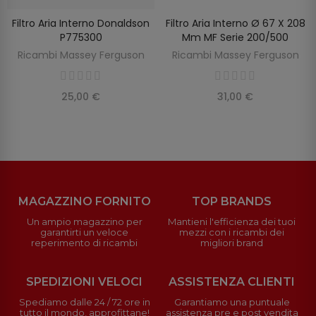
Filtro Aria Interno Donaldson
Filtro Aria Interno Ø 67 X 208
SCOPRIRE
AGGIUNGI AL CARRELLO
P775300
Mm MF Serie 200/500
Ricambi Massey Ferguson
Ricambi Massey Ferguson
25,00 €
31,00 €
MAGAZZINO FORNITO
TOP BRANDS
Un ampio magazzino per
Mantieni l'efficienza dei tuoi
garantirti un veloce
mezzi con i ricambi dei
reperimento di ricambi
migliori brand
SPEDIZIONI VELOCI
ASSISTENZA CLIENTI
Spediamo dalle 24 / 72 ore in
Garantiamo una puntuale
tutto il mondo, approfittane!
assistenza pre e post vendita