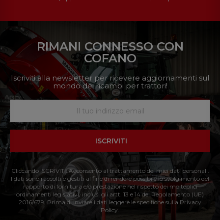
RIMANI CONNESSO CON
COFANO
Iscriviti alla newsletter per ricevere aggiornamenti sul
mondo dei ricambi per trattori!
ISCRIVITI
Cliccando ISCRIVITI: Acconsento al trattamento dei miei dati personali.
I dati sono raccolti e gestiti al fine di rendere possibile lo svolgimento del
rapporto di fornitura e/o prestazione nel rispetto dei molteplici
ordinamenti legislativi, inclusi gli artt. 13 e 14 del Regolamento (UE)
2016/679. Prima di inviare i dati leggere le specifiche sulla Privacy
Policy.