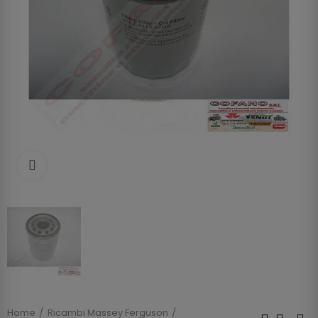
Clicca per allargare
Home
Ricambi Massey Ferguson