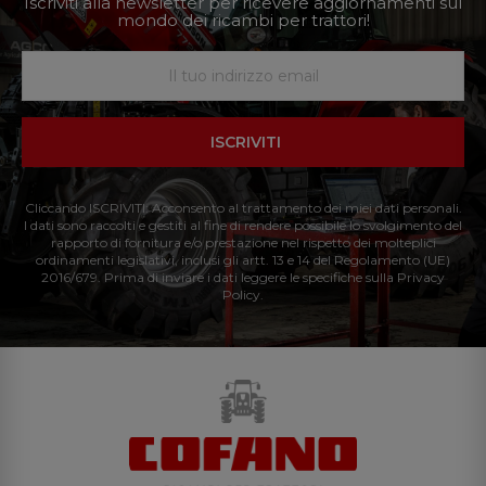
Iscriviti alla newsletter per ricevere aggiornamenti sul
mondo dei ricambi per trattori!
ISCRIVITI
Cliccando ISCRIVITI: Acconsento al trattamento dei miei dati personali.
I dati sono raccolti e gestiti al fine di rendere possibile lo svolgimento del
rapporto di fornitura e/o prestazione nel rispetto dei molteplici
ordinamenti legislativi, inclusi gli artt. 13 e 14 del Regolamento (UE)
2016/679. Prima di inviare i dati leggere le specifiche sulla Privacy
Policy.