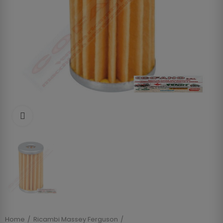
Clicca per allargare
Home
Ricambi Massey Ferguson