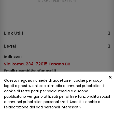
Link Utili
Legal
Indirizzo:
Via Roma, 234, 72015 Fasano BR
Email: ricambi@cofanosrl.it
×
Telefono:
Questo negozio richiede di accettare i cookie per scopi
Tel.: +39 080 44 13 478
legati a prestazioni, social media e annunci pubblicitari. I
cookie di terze parti per social media e a scopo
WhatsApp: +39 334 98 51 100
pubblicitario vengono utilizzati per offrire funzionalità social
e annunci pubblicitari personalizzati. Accetti i cookie e
Metodi di pagamento
l'elaborazione dei dati personali interessati?