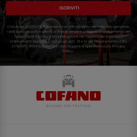
ISCRIVITI
Cliccando ISCRIVITI: Acconsento al trattamento dei miei dati personali.
I dati sono raccolti e gestiti al fine di rendere possibile lo svolgimento del
rapporto di fornitura e/o prestazione nel rispetto dei molteplici
ordinamenti legislativi, inclusi gli artt. 13 e 14 del Regolamento (UE)
2016/679. Prima di inviare i dati leggere le specifiche sulla Privacy
Policy.