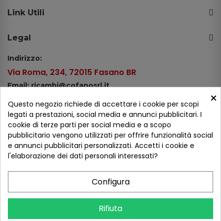
Link Utili
Legal
Indirizzo:
Via Roma, 234, 72015 Fasano BR
Email: ricambi@cofanosrl.it
×
Telefono:
Questo negozio richiede di accettare i cookie per scopi
Tel.: +39 080 44 13 478
legati a prestazioni, social media e annunci pubblicitari. I
cookie di terze parti per social media e a scopo
WhatsApp: +39 334 98 51 100
pubblicitario vengono utilizzati per offrire funzionalità social
e annunci pubblicitari personalizzati. Accetti i cookie e
Metodi di pagamento
l'elaborazione dei dati personali interessati?
Configura
Seguici sui social
Rifiuta