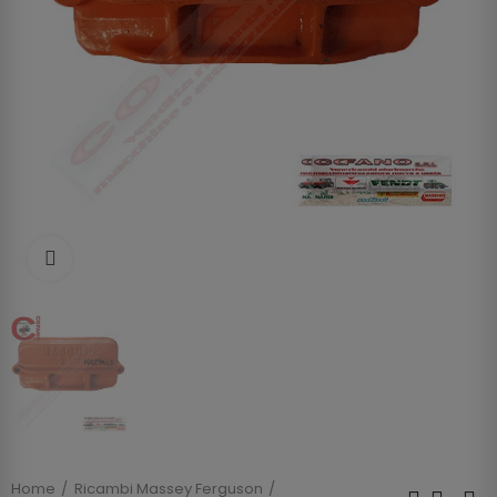
Clicca per allargare
Home
Ricambi Massey Ferguson