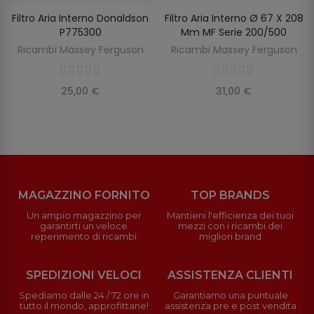
Filtro Aria Interno Donaldson
Filtro Aria Interno Ø 67 X 208
SCOPRIRE
AGGIUNGI AL CARRELLO
P775300
Mm MF Serie 200/500
Ricambi Massey Ferguson
Ricambi Massey Ferguson
25,00 €
31,00 €
MAGAZZINO FORNITO
TOP BRANDS
Un ampio magazzino per
Mantieni l'efficienza dei tuoi
garantirti un veloce
mezzi con i ricambi dei
reperimento di ricambi
migliori brand
SPEDIZIONI VELOCI
ASSISTENZA CLIENTI
Spediamo dalle 24 / 72 ore in
Garantiamo una puntuale
tutto il mondo, approfittane!
assistenza pre e post vendita