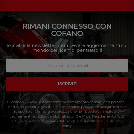
RIMANI CONNESSO CON
COFANO
Iscriviti alla newsletter per ricevere aggiornamenti sul
mondo dei ricambi per trattori!
ISCRIVITI
Cliccando ISCRIVITI: Acconsento al trattamento dei miei dati personali.
I dati sono raccolti e gestiti al fine di rendere possibile lo svolgimento del
rapporto di fornitura e/o prestazione nel rispetto dei molteplici
ordinamenti legislativi, inclusi gli artt. 13 e 14 del Regolamento (UE)
2016/679. Prima di inviare i dati leggere le specifiche sulla Privacy
Policy.