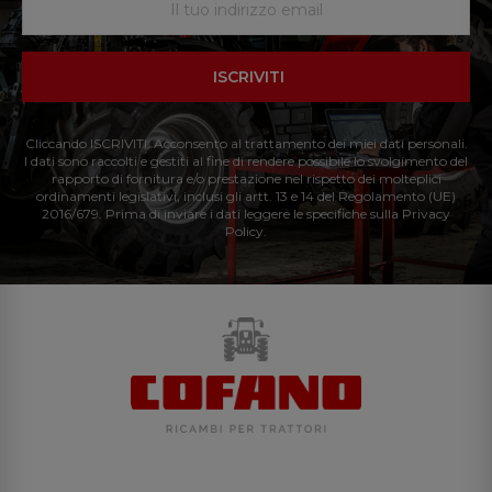
ISCRIVITI
Cliccando ISCRIVITI: Acconsento al trattamento dei miei dati personali.
I dati sono raccolti e gestiti al fine di rendere possibile lo svolgimento del
rapporto di fornitura e/o prestazione nel rispetto dei molteplici
ordinamenti legislativi, inclusi gli artt. 13 e 14 del Regolamento (UE)
2016/679. Prima di inviare i dati leggere le specifiche sulla Privacy
Policy.