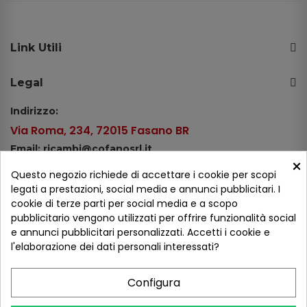
Link Utili
Legal
Indirizzo:
Via Roma, 234, 72015 Fasano BR
Email: ricambi@cofanosrl.it
×
Telefono:
Questo negozio richiede di accettare i cookie per scopi
Tel.: +39 080 44 13 478
legati a prestazioni, social media e annunci pubblicitari. I
cookie di terze parti per social media e a scopo
WhatsApp: +39 334 98 51 100
pubblicitario vengono utilizzati per offrire funzionalità social
e annunci pubblicitari personalizzati. Accetti i cookie e
Metodi di pagamento
l'elaborazione dei dati personali interessati?
Configura
Seguici sui social