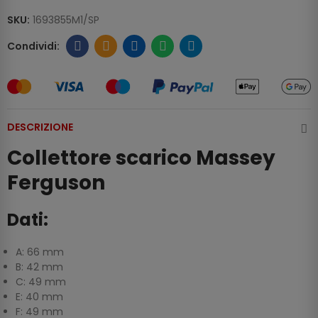
SKU:
1693855M1/SP
DESCRIZIONE
Collettore scarico Massey
Ferguson
Dati:
A: 66 mm
B: 42 mm
C: 49 mm
E: 40 mm
F: 49 mm