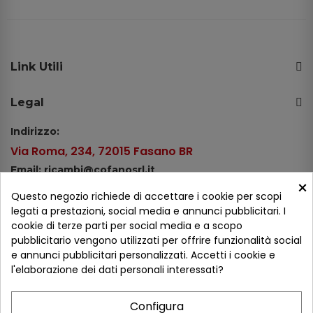
Link Utili
Legal
Indirizzo:
Via Roma, 234, 72015 Fasano BR
Email: ricambi@cofanosrl.it
×
Telefono:
Questo negozio richiede di accettare i cookie per scopi
Tel.: +39 080 44 13 478
legati a prestazioni, social media e annunci pubblicitari. I
cookie di terze parti per social media e a scopo
WhatsApp: +39 334 98 51 100
pubblicitario vengono utilizzati per offrire funzionalità social
e annunci pubblicitari personalizzati. Accetti i cookie e
Metodi di pagamento
l'elaborazione dei dati personali interessati?
Configura
Seguici sui social