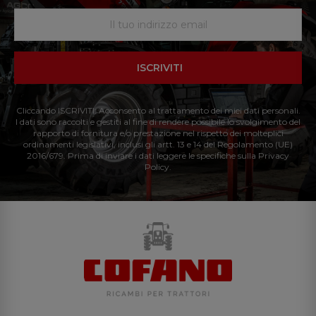
ISCRIVITI
Cliccando ISCRIVITI: Acconsento al trattamento dei miei dati personali.
I dati sono raccolti e gestiti al fine di rendere possibile lo svolgimento del
rapporto di fornitura e/o prestazione nel rispetto dei molteplici
ordinamenti legislativi, inclusi gli artt. 13 e 14 del Regolamento (UE)
2016/679. Prima di inviare i dati leggere le specifiche sulla Privacy
Policy.