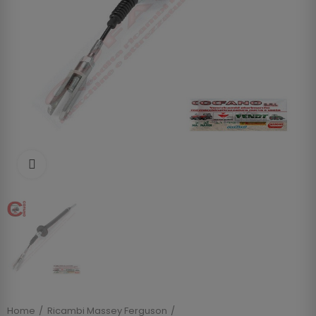
Clicca per allargare
Home
Ricambi Massey Ferguson