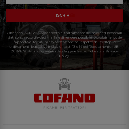
ISCRIVITI
Cliccando ISCRIVITI: Acconsento al trattamento dei miei dati personali.
I dati sono raccolti e gestiti al fine di rendere possibile lo svolgimento del
rapporto di fornitura e/o prestazione nel rispetto dei molteplici
ordinamenti legislativi, inclusi gli artt. 13 e 14 del Regolamento (UE)
2016/679. Prima di inviare i dati leggere le specifiche sulla Privacy
Policy.