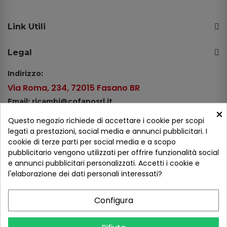
Link Utili
Legal
Indirizzo:
Via Roma, 234, 72015 Fasano BR
Email: ricambi@cofanosrl.it
×
Telefono:
Questo negozio richiede di accettare i cookie per scopi
Tel.: +39 080 44 13 478
legati a prestazioni, social media e annunci pubblicitari. I
cookie di terze parti per social media e a scopo
WhatsApp: +39 334 98 51 100
pubblicitario vengono utilizzati per offrire funzionalità social
e annunci pubblicitari personalizzati. Accetti i cookie e
Metodi di pagamento
l'elaborazione dei dati personali interessati?
Configura
Seguici sui social