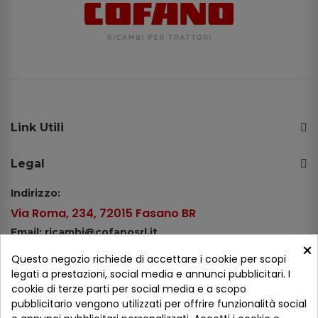
Link Utili
Legal
Indirizzo:
Via Roma, 234, 72015 Fasano BR
Email: ricambi@cofanosrl.it
×
Telefono:
Questo negozio richiede di accettare i cookie per scopi
Tel.: +39 080 44 13 478
legati a prestazioni, social media e annunci pubblicitari. I
cookie di terze parti per social media e a scopo
WhatsApp: +39 334 98 51 100
pubblicitario vengono utilizzati per offrire funzionalità social