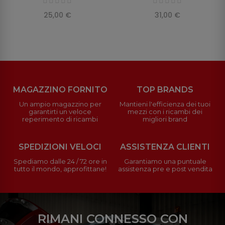
25,00 €
31,00 €
MAGAZZINO FORNITO
TOP BRANDS
Un ampio magazzino per
Mantieni l'efficienza dei tuoi
garantirti un veloce
mezzi con i ricambi dei
reperimento di ricambi
migliori brand
SPEDIZIONI VELOCI
ASSISTENZA CLIENTI
Spediamo dalle 24 / 72 ore in
Garantiamo una puntuale
tutto il mondo, approfittane!
assistenza pre e post vendita
RIMANI CONNESSO CON