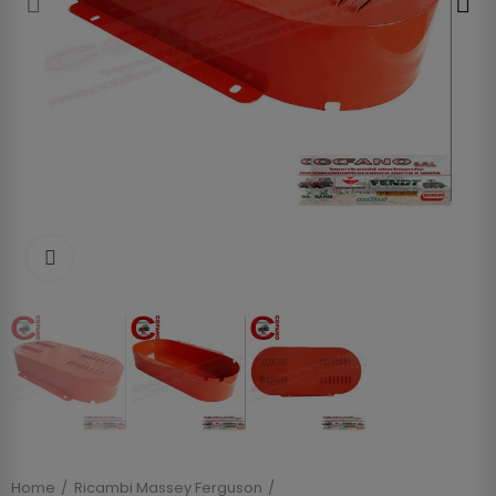
Clicca per allargare
Home
Ricambi Massey Ferguson