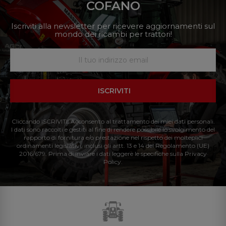
COFANO
Iscriviti alla newsletter per ricevere aggiornamenti sul
mondo dei ricambi per trattori!
ISCRIVITI
Cliccando ISCRIVITI: Acconsento al trattamento dei miei dati personali.
I dati sono raccolti e gestiti al fine di rendere possibile lo svolgimento del
rapporto di fornitura e/o prestazione nel rispetto dei molteplici
ordinamenti legislativi, inclusi gli artt. 13 e 14 del Regolamento (UE)
2016/679. Prima di inviare i dati leggere le specifiche sulla Privacy
Policy.