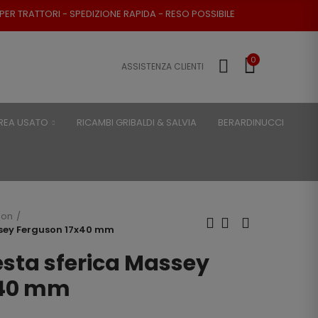
TORI - SPEDIZIONE RAPIDA - RESO POSSIBILE
0
ASSISTENZA CLIENTI
REA USATO
RICAMBI GRIBALDI & SALVIA
BERARDINUCCI
son
ssey Ferguson 17x40 mm
esta sferica Massey
x40 mm