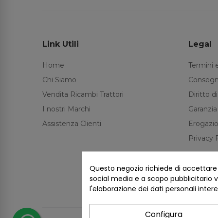
Link Utili
Legal
Home
Termini 
Chi Siamo
Consegn
Vendita Ricambi Trattori
Diritto 
I nostri Marchi
Garanzia
Assistenza Clienti
Erogazio
Privacy 
Questo negozio richiede di accettare i 
social media e a scopo pubblicitario ve
l'elaborazione dei dati personali inter
Configura