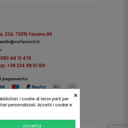
:
, 234, 72015 Fasano BR
icambi@cofanosrl.it
:
9 080 44 13 478
: +39 334 98 51 100
di pagamento
×
icitari. I cookie di terze parti per
ui social
ari personalizzati. Accetti i cookie e
Accetta