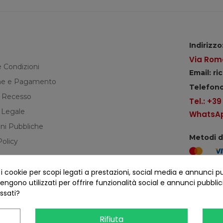
Indirizzo
Via Roma
e Condizioni
Email: r
e e Pagamento
Telefono
di Recesso
Tel.: +3
 Legale
WhatsApp
ni Pubbliche
Metodi 
Policy
cookie per scopi legati a prestazioni, social media e annunci pubbl
Seguici s
ngono utilizzati per offrire funzionalità social e annunci pubblicit
essati?
Rifiuta