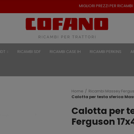
MIGLIORI PREZZI PER RICAMBI PER TRAT
NDT
RICAMBI SDF
RICAMBI CASE IH
RICAMBI PERKINS
A
Home
Ricambi Massey Fergu
Calotta per testa sferica Ma
Calotta per t
Ferguson 17