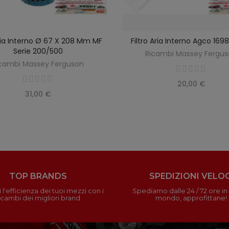
Aria Interno Ø 67 X 208 Mm MF
Filtro Aria Interno Agco 16
SCOPRIRE
AGGIUNGI AL CARREL
Serie 200/500
Ricambi Massey Fergu
cambi Massey Ferguson
20,00 €
31,00 €
TOP BRANDS
SPEDIZIONI VELOC
 l'efficienza dei tuoi mezzi con i
Spediamo dalle 24 / 72 ore in t
icambi dei migliori brand
mondo, approfittane!