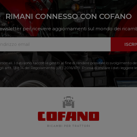
RIMANI CONNESSO CON COFANO
a newsletter per ricevere aggiornamenti sul mondo dei ricambi
ISCRI
nali. I dati sono raccolti e gestiti al fine di rendere possibile lo svolgimento de
 gli artt. 13 e 14 del Regolamento (UE) 2016/679. Prima di inviare i dati leggere le