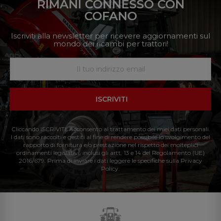
RIMANI CONNESSO CON
COFANO
Iscriviti alla newsletter per ricevere aggiornamenti sul
mondo dei ricambi per trattori!
ISCRIVITI
Cliccando ISCRIVITI: Acconsento al trattamento dei miei dati personali.
I dati sono raccolti e gestiti al fine di rendere possibile lo svolgimento del
rapporto di fornitura e/o prestazione nel rispetto dei molteplici
ordinamenti legislativi, inclusi gli artt. 13 e 14 del Regolamento (UE)
2016/679. Prima di inviare i dati leggere le specifiche sulla Privacy
Policy.