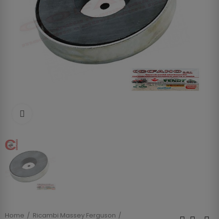
Clicca per allargare
Home
Ricambi Massey Ferguson