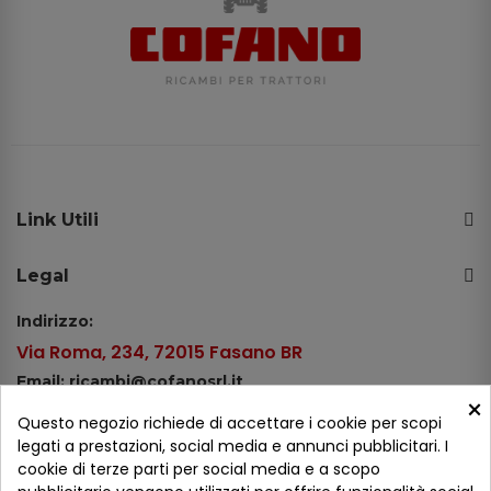
Link Utili
Legal
Indirizzo:
Via Roma, 234, 72015 Fasano BR
Email: ricambi@cofanosrl.it
×
Telefono:
Questo negozio richiede di accettare i cookie per scopi
Tel.: +39 080 44 13 478
legati a prestazioni, social media e annunci pubblicitari. I
cookie di terze parti per social media e a scopo
WhatsApp: +39 334 98 51 100