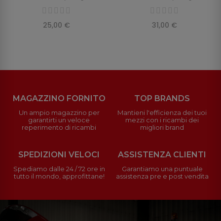
25,00 €
31,00 €
MAGAZZINO FORNITO
TOP BRANDS
Un ampio magazzino per
Mantieni l'efficienza dei tuoi
garantirti un veloce
mezzi con i ricambi dei
reperimento di ricambi
migliori brand
SPEDIZIONI VELOCI
ASSISTENZA CLIENTI
Spediamo dalle 24 / 72 ore in
Garantiamo una puntuale
tutto il mondo, approfittane!
assistenza pre e post vendita