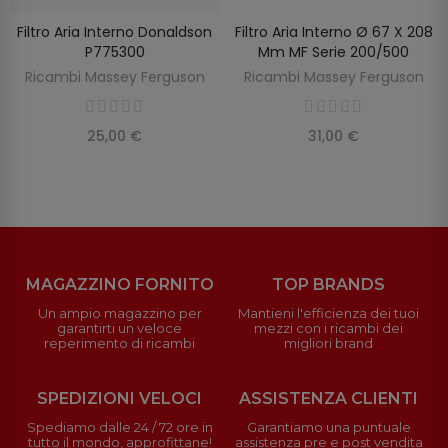
Filtro Aria Interno Donaldson
Filtro Aria Interno Ø 67 X 208
SCOPRIRE
AGGIUNGI AL CARRELLO
P775300
Mm MF Serie 200/500
Ricambi Massey Ferguson
Ricambi Massey Ferguson
25,00 €
31,00 €
MAGAZZINO FORNITO
TOP BRANDS
Un ampio magazzino per
Mantieni l'efficienza dei tuoi
garantirti un veloce
mezzi con i ricambi dei
reperimento di ricambi
migliori brand
SPEDIZIONI VELOCI
ASSISTENZA CLIENTI
Spediamo dalle 24 / 72 ore in
Garantiamo una puntuale
tutto il mondo, approfittane!
assistenza pre e post vendita