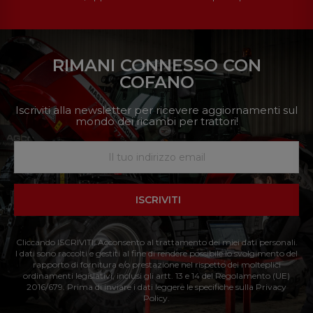
RIMANI CONNESSO CON
COFANO
Iscriviti alla newsletter per ricevere aggiornamenti sul
mondo dei ricambi per trattori!
ISCRIVITI
Cliccando ISCRIVITI: Acconsento al trattamento dei miei dati personali.
I dati sono raccolti e gestiti al fine di rendere possibile lo svolgimento del
rapporto di fornitura e/o prestazione nel rispetto dei molteplici
ordinamenti legislativi, inclusi gli artt. 13 e 14 del Regolamento (UE)
2016/679. Prima di inviare i dati leggere le specifiche sulla Privacy
Policy.