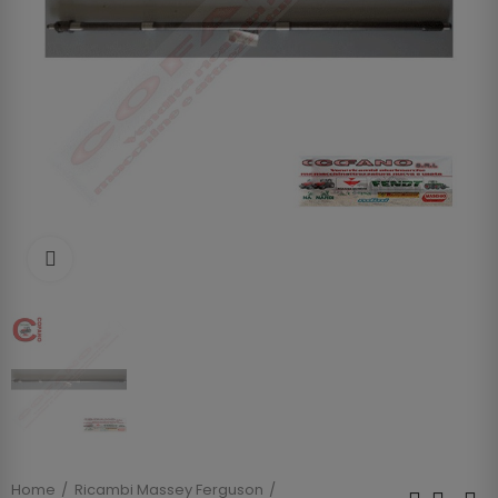
Clicca per allargare
Home
Ricambi Massey Ferguson