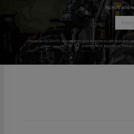
Iscriviti all
Cliccando ISCRIVITI: Acconsento al trattamento dei miei dati perso
ordinamenti legislativi, inclusi