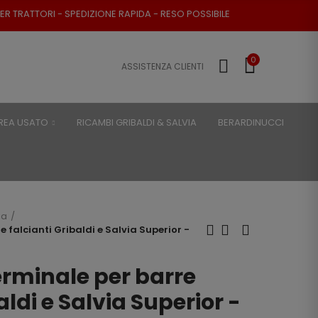
EDIZIONE RAPIDA - RESO POSSIBILE
0
ASSISTENZA CLIENTI
REA USATO
RICAMBI GRIBALDI & SALVIA
BERARDINUCCI
ia
 falcianti Gribaldi e Salvia Superior -
rminale per barre
aldi e Salvia Superior -