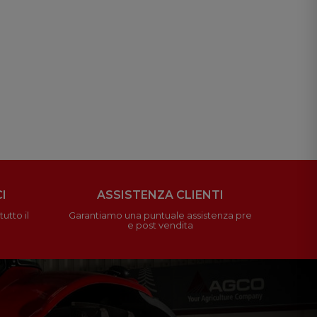
I
ASSISTENZA CLIENTI
utto il
Garantiamo una puntuale assistenza pre
e post vendita