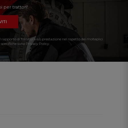
 per trattori!
VITI
l rapporto di fornitura e/o prestazione nel rispetto dei molteplici
 specifiche sulla Privacy Policy.