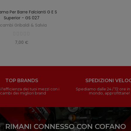
ama Per Barre Falcianti G E S
AGGIUNGI AL CARRELLO
Superior - GS 027
icambi Gribaldi & Salvia
7,00 €
TOP BRANDS
SPEDIZIONI VELOC
 l'efficienza dei tuoi mezzi con i
Spediamo dalle 24 / 72 ore in t
icambi dei migliori brand
mondo, approfittane!
RIMANI CONNESSO CON COFANO