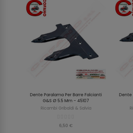
 Gruppo
Dente Paralama Per Barre Falcianti
Dente 
O
AGGIUNGI AL CARRELLO
G&S Ø 5.5 Mm - 45107
ia
Ricambi Gribaldi & Salvia
R
6,50 €