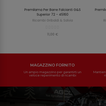
Premilama Per Barre Falcianti G&S
Premil
AGGIUNGI AL CARRELLO
Superior 72 - 45160
Ricambi Gribaldi & Salvia
R
11,00 €
MAGAZZINO FORNITO
Un ampio magazzino per garantirti un
Mantieni
veloce reperimento di ricambi
r