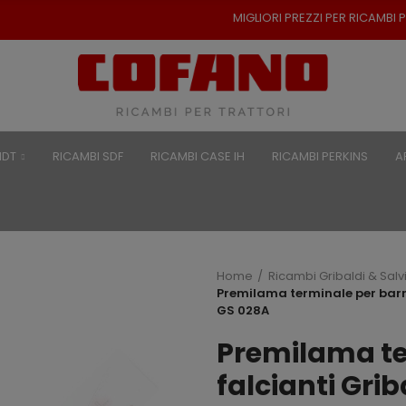
MIGLIORI PREZZI PER RICAMBI PER TRATTORI - SP
NDT
RICAMBI SDF
RICAMBI CASE IH
RICAMBI PERKINS
A
Home
Ricambi Gribaldi & Salv
Premilama terminale per barre
GS 028A
Premilama te
falcianti Grib