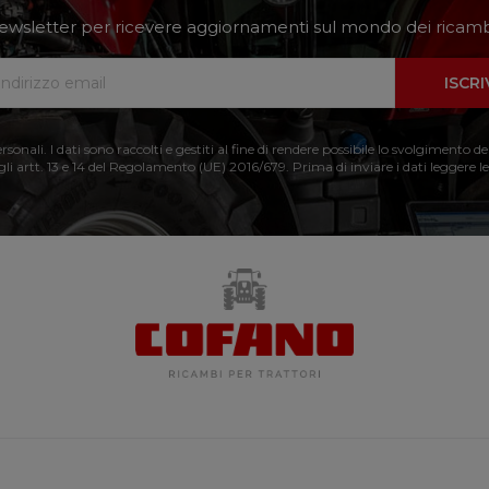
a newsletter per ricevere aggiornamenti sul mondo dei ricambi
ISCRI
nali. I dati sono raccolti e gestiti al fine di rendere possibile lo svolgimento de
 gli artt. 13 e 14 del Regolamento (UE) 2016/679. Prima di inviare i dati leggere le