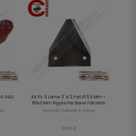
nti G&S
Kit Pz. 5 Lame 3' A 2 Fori Ø 5.5 Mm -
Kit Pz
LO
AGGIUNGI AL CARRELLO
89x3 Mm Rigata Per Barre Falcianti
88x3 
ia
Ricambi Gribaldi & Salvia
R
10,00 €